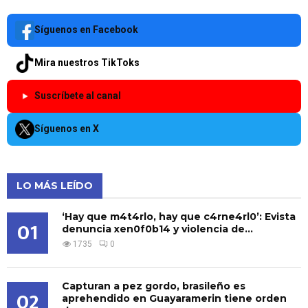
Síguenos en Facebook
Mira nuestros TikToks
Suscríbete al canal
Síguenos en X
LO MÁS LEÍDO
‘Hay que m4t4rlo, hay que c4rne4rl0’: Evista
01
denuncia xen0f0b14 y violencia de...
1735
0
Capturan a pez gordo, brasileño es
02
aprehendido en Guayaramerin tiene orden