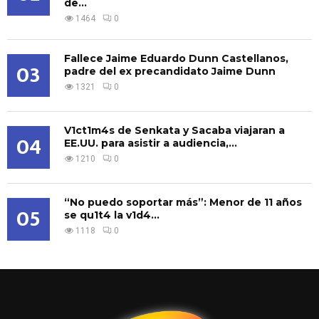
de...
1464
0
Fallece Jaime Eduardo Dunn Castellanos,
03
padre del ex precandidato Jaime Dunn
1321
0
V1ct1m4s de Senkata y Sacaba viajaran a
04
EE.UU. para asistir a audiencia,...
1210
0
“No puedo soportar más”: Menor de 11 años
05
se qu1t4 la v1d4...
1118
0