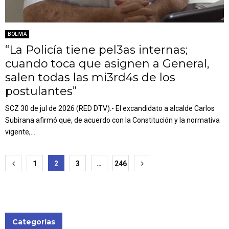
BOLIVIA
“La Policía tiene pel3as internas;
cuando toca que asignen a General,
salen todas las mi3rd4s de los
postulantes”
SCZ 30 de jul de 2026 (RED DTV).- El excandidato a alcalde Carlos
Subirana afirmó que, de acuerdo con la Constitución y la normativa
vigente,...
Paginación
1
2
3
…
246
de
entradas
Categorías