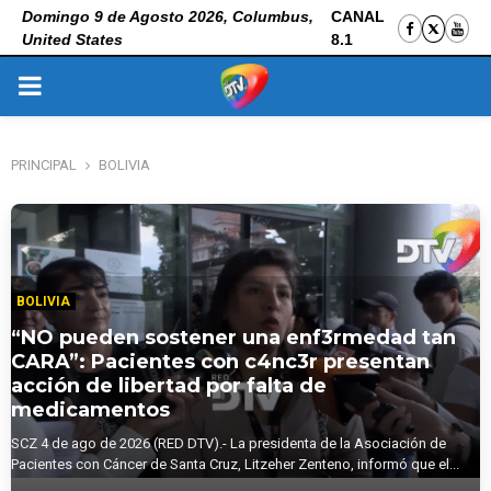
Domingo 9 de Agosto 2026, Columbus,
CANAL
United States
8.1
PRIMARY
MENU
PRINCIPAL
BOLIVIA
BOLIVIA
“NO pueden sostener una enf3rmedad tan
CARA”: Pacientes con c4nc3r presentan
acción de libertad por falta de
medicamentos
SCZ 4 de ago de 2026 (RED DTV).- La presidenta de la Asociación de
Pacientes con Cáncer de Santa Cruz, Litzeher Zenteno, informó que el...