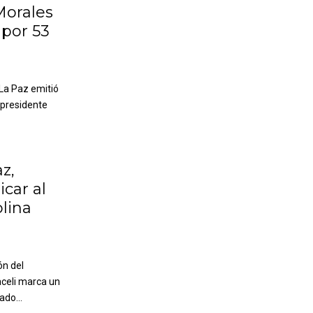
Morales
 por 53
 La Paz emitió
xpresidente
z,
car al
lina
ón del
aceli marca un
ado...