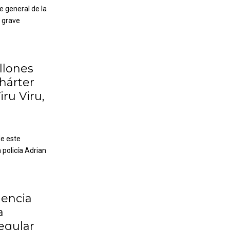
e general de la
a grave
llones
chárter
ru Viru,
de este
 policía Adrian
lencia
a
egular