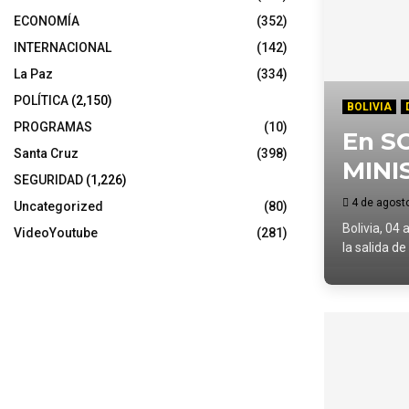
ECONOMÍA
(352)
INTERNACIONAL
(142)
La Paz
(334)
POLÍTICA
(2,150)
BOLIVIA
PROGRAMAS
(10)
En S
Santa Cruz
(398)
MINI
SEGURIDAD
(1,226)
4 de agost
Uncategorized
(80)
Bolivia, 04
VideoYoutube
(281)
la salida de