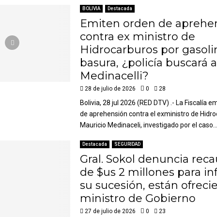
BOLIVIA
Destacada
Emiten orden de aprehe
contra ex ministro de
Hidrocarburos por gasoli
basura, ¿policía buscará a
Medinacelli?
28 de julio de 2026
0
28
Bolivia, 28 jul 2026 (RED DTV) .- La Fiscalía e
de aprehensión contra el exministro de Hidr
Mauricio Medinaceli, investigado por el caso..
Destacada
SEGURIDAD
Gral. Sokol denuncia rec
de $us 2 millones para inf
su sucesión, están ofreci
ministro de Gobierno
27 de julio de 2026
0
23