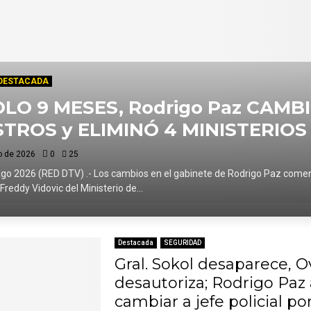
DESTACADA
OLO 9 MESES, Rodrigo Paz CAMBI
STROS y ELIMINÓ 4 MINISTERIOS
o de 2026
0
25
 ago 2026 (RED DTV) .- Los cambios en el gabinete de Rodrigo Paz com
 Freddy Vidovic del Ministerio de...
Destacada
SEGURIDAD
Gral. Sokol desaparece, O
desautoriza; Rodrigo Paz 
cambiar a jefe policial p