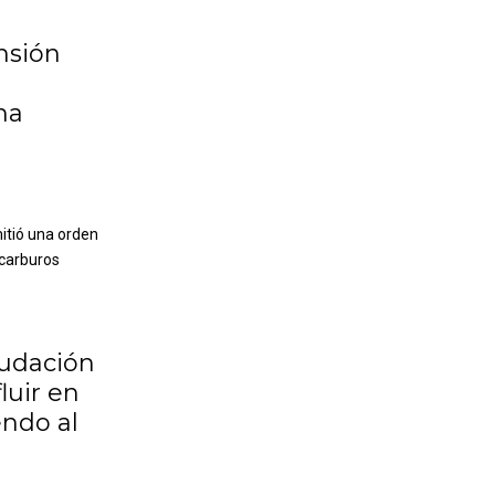
nsión
na
mitió una orden
ocarburos
.
audación
luir en
endo al