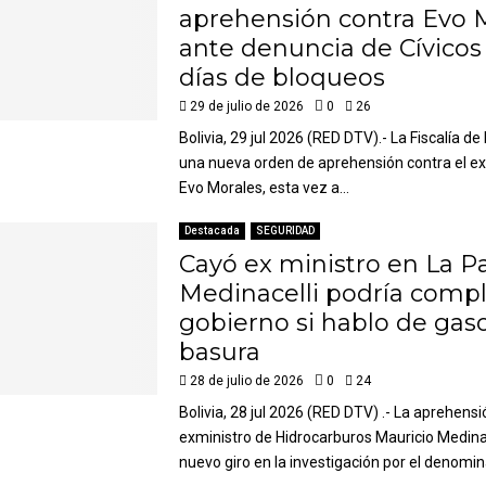
aprehensión contra Evo 
ante denuncia de Cívicos
días de bloqueos
29 de julio de 2026
0
26
Bolivia, 29 jul 2026 (RED DTV).- La Fiscalía de
una nueva orden de aprehensión contra el e
Evo Morales, esta vez a...
Destacada
SEGURIDAD
Cayó ex ministro en La Pa
Medinacelli podría compli
gobierno si hablo de gaso
basura
28 de julio de 2026
0
24
Bolivia, 28 jul 2026 (RED DTV) .- La aprehensi
exministro de Hidrocarburos Mauricio Medin
nuevo giro en la investigación por el denomin