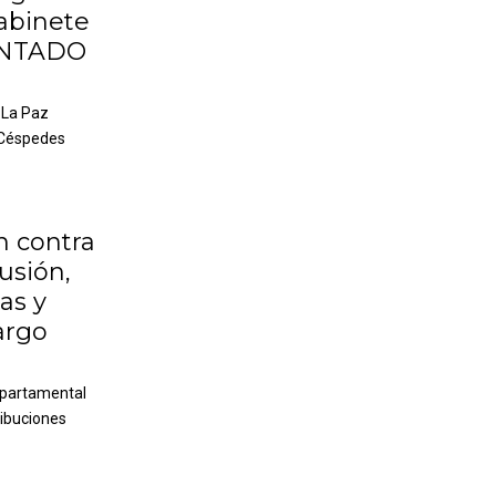
abinete
ENTADO
e La Paz
 Céspedes
n contra
usión,
as y
argo
Departamental
ribuciones