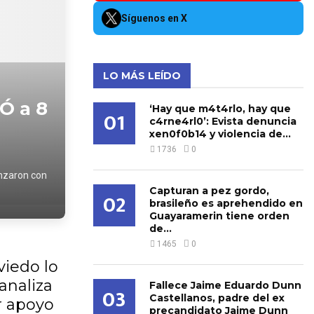
Síguenos en X
LO MÁS LEÍDO
Ó a 8
‘Hay que m4t4rlo, hay que
01
c4rne4rl0’: Evista denuncia
xen0f0b14 y violencia de...
1736
0
enzaron con
Capturan a pez gordo,
02
brasileño es aprehendido en
Guayaramerin tiene orden
de...
1465
0
viedo lo
analiza
Fallece Jaime Eduardo Dunn
03
Castellanos, padre del ex
or apoyo
precandidato Jaime Dunn