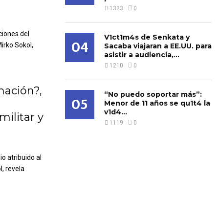
1323
0
ciones del
V1ct1m4s de Senkata y
04
irko Sokol,
Sacaba viajaran a EE.UU. para
asistir a audiencia,...
1210
0
nación?,
“No puedo soportar más”:
05
Menor de 11 años se qu1t4 la
v1d4...
militar y
1119
0
io atribuido al
, revela