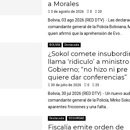
a Morales
3 de agosto de 2026
0
20
Bolivia, 03 ago 2026 (RED DTV) .- Las declara
comandante general de la Policía Boliviana, M
quien afirmó que la aprehensión de Evo...
BOLIVIA
Destacada
¿Sokol comete insubordi
llama ‘ridiculo’ a ministro
Gobierno; “no hizo ni pre 
quiere dar conferencias”
30 de julio de 2026
0
25
Bolivia, 30 jul 2026 (RED DTV) .- Un nuevo aud
comandante general de la Policía, Mirko Sokol
aparentes fricciones y una falta...
Destacada
SEGURIDAD
Fiscalía emite orden de