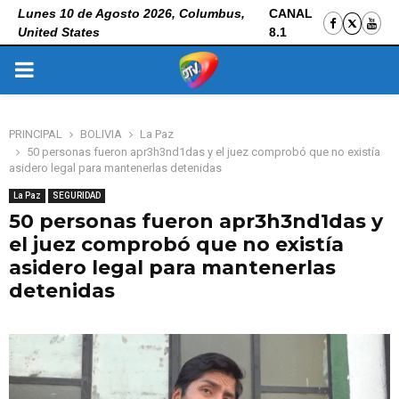
Lunes 10 de Agosto 2026, Columbus,
CANAL
United States
8.1
PRIMARY
MENU
PRINCIPAL
BOLIVIA
La Paz
50 personas fueron apr3h3nd1das y el juez comprobó que no existía
asidero legal para mantenerlas detenidas
La Paz
SEGURIDAD
50 personas fueron apr3h3nd1das y
el juez comprobó que no existía
asidero legal para mantenerlas
detenidas
12 de junio de 2026
0
52