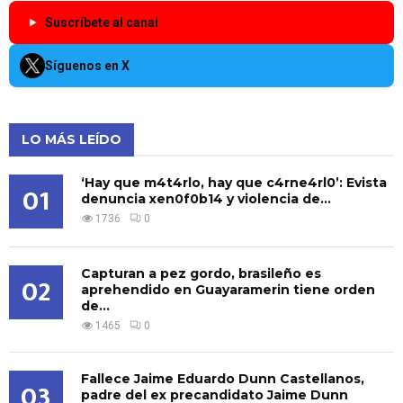
Suscríbete al canal
Síguenos en X
LO MÁS LEÍDO
‘Hay que m4t4rlo, hay que c4rne4rl0’: Evista
01
denuncia xen0f0b14 y violencia de...
1736
0
Capturan a pez gordo, brasileño es
02
aprehendido en Guayaramerin tiene orden
de...
1465
0
Fallece Jaime Eduardo Dunn Castellanos,
03
padre del ex precandidato Jaime Dunn