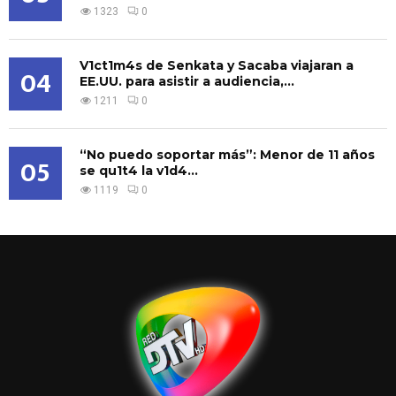
1323
0
V1ct1m4s de Senkata y Sacaba viajaran a
04
EE.UU. para asistir a audiencia,...
1211
0
“No puedo soportar más”: Menor de 11 años
05
se qu1t4 la v1d4...
1119
0