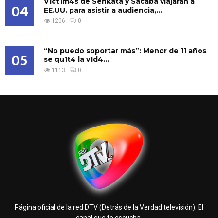
V1ct1m4s de Senkata y Sacaba viajaran a
04
EE.UU. para asistir a audiencia,...
1206
0
“No puedo soportar más”: Menor de 11 años
05
se qu1t4 la v1d4...
1113
0
Página oficial de la red DTV (Detrás de la Verdad televisión). El
canal que te escucha.