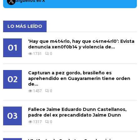
Síguenos en X
LO MÁS LEÍDO
‘Hay que m4t4rlo, hay que c4rne4rl0’: Evista
01
denuncia xen0f0b14 y violencia de...
1731
0
Capturan a pez gordo, brasileño es
02
aprehendido en Guayaramerin tiene orden
de...
1457
0
Fallece Jaime Eduardo Dunn Castellanos,
03
padre del ex precandidato Jaime Dunn
1317
0