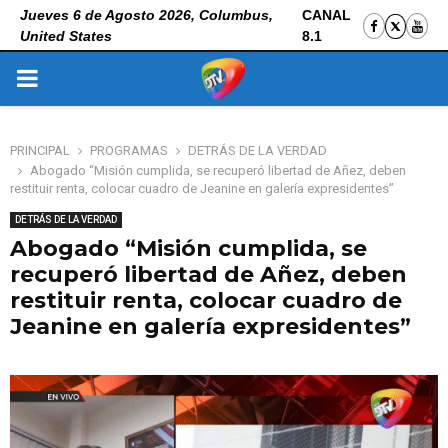
Jueves 6 de Agosto 2026, Columbus,
CANAL
United States
8.1
PRIMARY
MENU
PRINCIPAL
PROGRAMAS
DETRÁS DE LA VERDAD
Abogado “Misión cumplida, se recuperó libertad de Añez, deben
restituir renta, colocar cuadro de Jeanine en galería expresidentes”
DETRÁS DE LA VERDAD
Abogado “Misión cumplida, se
recuperó libertad de Añez, deben
restituir renta, colocar cuadro de
Jeanine en galería expresidentes”
6 de noviembre de 2025
0
105