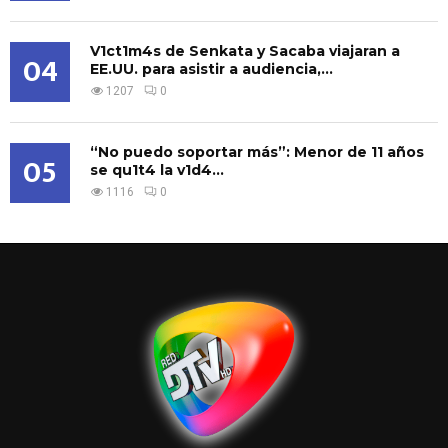
V1ct1m4s de Senkata y Sacaba viajaran a
04
EE.UU. para asistir a audiencia,...
1207
0
“No puedo soportar más”: Menor de 11 años
05
se qu1t4 la v1d4...
1116
0