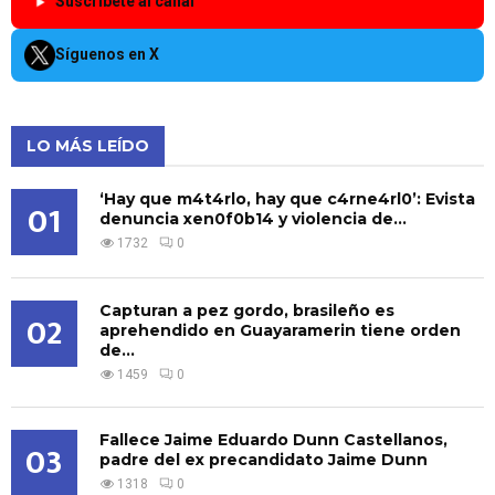
Suscríbete al canal
Síguenos en X
LO MÁS LEÍDO
‘Hay que m4t4rlo, hay que c4rne4rl0’: Evista
01
denuncia xen0f0b14 y violencia de...
1732
0
Capturan a pez gordo, brasileño es
02
aprehendido en Guayaramerin tiene orden
de...
1459
0
Fallece Jaime Eduardo Dunn Castellanos,
03
padre del ex precandidato Jaime Dunn
1318
0