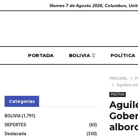
Viernes 7 de Agosto 2026, Columbus, Unit
PORTADA
BOLIVIA
POLÍTICA
PRINCIPAL
P
Aguilera so
POLÍTICA
Categorías
Aguil
Gober
BOLIVIA
(1,791)
albor
DEPORTES
(65)
Destacada
(350)
7 de noviembr