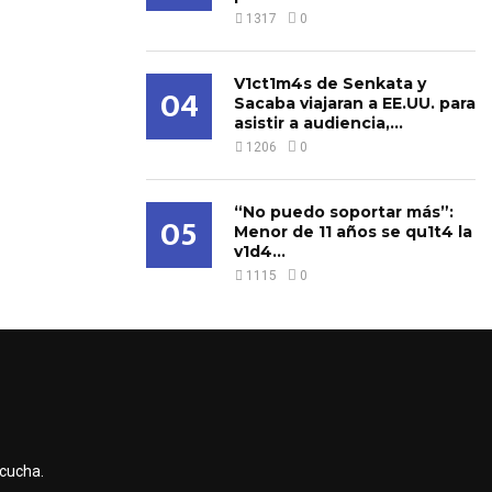
1317
0
V1ct1m4s de Senkata y
04
Sacaba viajaran a EE.UU. para
asistir a audiencia,...
1206
0
“No puedo soportar más”:
05
Menor de 11 años se qu1t4 la
v1d4...
1115
0
scucha.