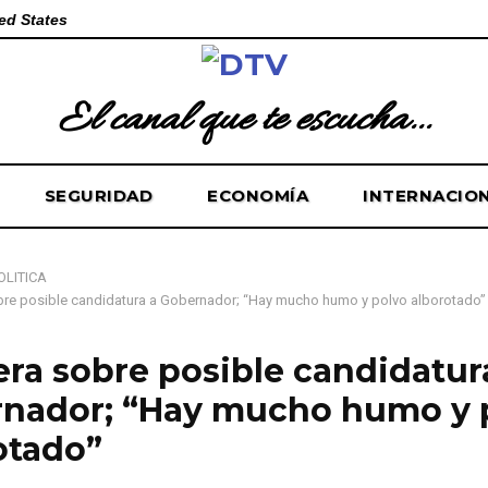
ed States
El canal que te escucha...
SEGURIDAD
ECONOMÍA
INTERNACIO
OLÍTICA
bre posible candidatura a Gobernador; “Hay mucho humo y polvo alborotado”
era sobre posible candidatur
nador; “Hay mucho humo y 
otado”
e de 2025
0
98