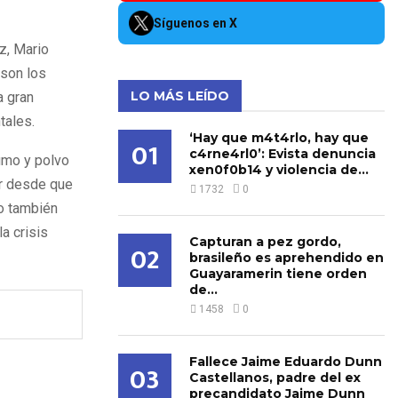
Síguenos en X
z, Mario
 son los
LO MÁS LEÍDO
a gran
tales.
‘Hay que m4t4rlo, hay que
01
c4rne4rl0’: Evista denuncia
umo y polvo
xen0f0b14 y violencia de...
er desde que
1732
0
jo también
a crisis
Capturan a pez gordo,
02
brasileño es aprehendido en
Guayaramerin tiene orden
de...
1458
0
Fallece Jaime Eduardo Dunn
03
Castellanos, padre del ex
precandidato Jaime Dunn