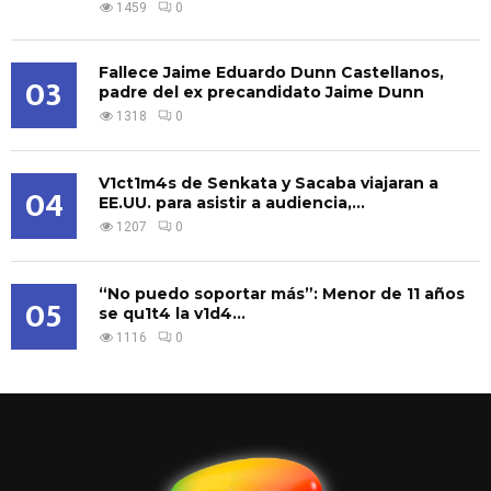
1459
0
Fallece Jaime Eduardo Dunn Castellanos,
03
padre del ex precandidato Jaime Dunn
1318
0
V1ct1m4s de Senkata y Sacaba viajaran a
04
EE.UU. para asistir a audiencia,...
1207
0
“No puedo soportar más”: Menor de 11 años
05
se qu1t4 la v1d4...
1116
0