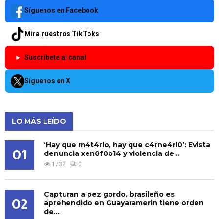
Síguenos en Facebook
Mira nuestros TikToks
Suscríbete al canal
Síguenos en X
LO MÁS LEÍDO
‘Hay que m4t4rlo, hay que c4rne4rl0’: Evista
01
denuncia xen0f0b14 y violencia de...
1732
0
Capturan a pez gordo, brasileño es
02
aprehendido en Guayaramerin tiene orden
de...