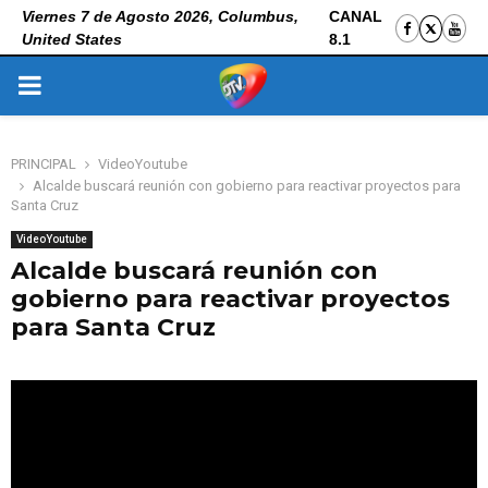
Viernes 7 de Agosto 2026, Columbus,
CANAL
United States
8.1
PRIMARY
MENU
PRINCIPAL
VideoYoutube
Alcalde buscará reunión con gobierno para reactivar proyectos para
Santa Cruz
VideoYoutube
Alcalde buscará reunión con
gobierno para reactivar proyectos
para Santa Cruz
10 de noviembre de 2025
0
92