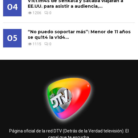
V1ct1m4s de Senkata y Sacaba viajaran a
04
EE.UU. para asistir a audiencia,...
1206
0
“No puedo soportar más”: Menor de 11 años
05
se qu1t4 la v1d4...
1115
0
Página oficial de la red DTV (Detrás de la Verdad televisión). El
canal que te escucha.