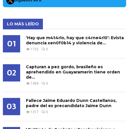
Síguenos en X
LO MÁS LEÍDO
‘Hay que m4t4rlo, hay que c4rne4rl0’: Evista
01
denuncia xen0f0b14 y violencia de...
1732
0
Capturan a pez gordo, brasileño es
02
aprehendido en Guayaramerin tiene orden
de...
1458
0
Fallece Jaime Eduardo Dunn Castellanos,
03
padre del ex precandidato Jaime Dunn
1317
0