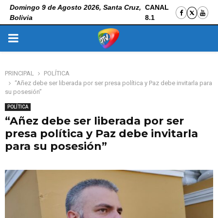
Domingo 9 de Agosto 2026, Santa Cruz,
CANAL
Bolivia
8.1
PRIMARY
MENU
PRINCIPAL
POLÍTICA
“Añez debe ser liberada por ser presa política y Paz debe invitarla para
su posesión”
POLÍTICA
“Añez debe ser liberada por ser
presa política y Paz debe invitarla
para su posesión”
5 de noviembre de 2025
0
133