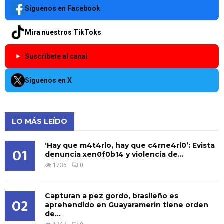
Síguenos en Facebook
Mira nuestros TikToks
Suscríbete al canal
Síguenos en X
LO MÁS LEÍDO
‘Hay que m4t4rlo, hay que c4rne4rl0’: Evista
01
denuncia xen0f0b14 y violencia de...
1735
0
Capturan a pez gordo, brasileño es
02
aprehendido en Guayaramerin tiene orden
de...