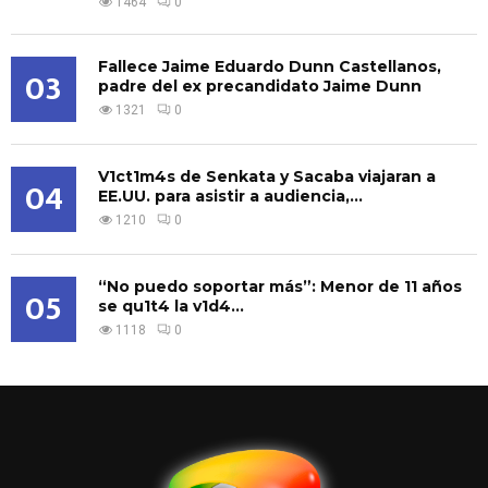
1464
0
Fallece Jaime Eduardo Dunn Castellanos,
03
padre del ex precandidato Jaime Dunn
1321
0
V1ct1m4s de Senkata y Sacaba viajaran a
04
EE.UU. para asistir a audiencia,...
1210
0
“No puedo soportar más”: Menor de 11 años
05
se qu1t4 la v1d4...
1118
0