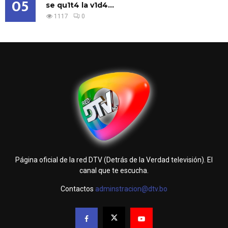
05
se qu1t4 la v1d4...
1117
0
Página oficial de la red DTV (Detrás de la Verdad televisión). El
canal que te escucha.
Contactos
adminstracion@dtv.bo