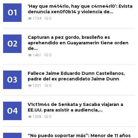
‘Hay que m4t4rlo, hay que c4rne4rl0’: Evista
01
denuncia xen0f0b14 y violencia de...
1734
0
Capturan a pez gordo, brasileño es
02
aprehendido en Guayaramerin tiene orden
de...
1461
0
Fallece Jaime Eduardo Dunn Castellanos,
03
padre del ex precandidato Jaime Dunn
1321
0
V1ct1m4s de Senkata y Sacaba viajaran a
04
EE.UU. para asistir a audiencia,...
1208
0
“No puedo soportar más”: Menor de 11 años