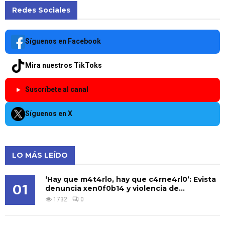
Redes Sociales
Síguenos en Facebook
Mira nuestros TikToks
Suscríbete al canal
Síguenos en X
LO MÁS LEÍDO
‘Hay que m4t4rlo, hay que c4rne4rl0’: Evista
01
denuncia xen0f0b14 y violencia de...
1732
0