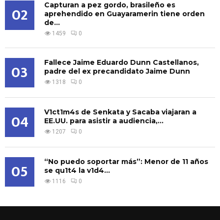
Capturan a pez gordo, brasileño es
02
aprehendido en Guayaramerin tiene orden
de...
1459
0
Fallece Jaime Eduardo Dunn Castellanos,
03
padre del ex precandidato Jaime Dunn
1318
0
V1ct1m4s de Senkata y Sacaba viajaran a
04
EE.UU. para asistir a audiencia,...
1207
0
“No puedo soportar más”: Menor de 11 años
05
se qu1t4 la v1d4...
1116
0