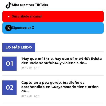
Mira nuestros TikToks
Suscríbete al canal
Síguenos en X
LO MÁS LEÍDO
‘Hay que m4t4rlo, hay que c4rne4rl0’: Evista
01
denuncia xen0f0b14 y violencia de...
1732
0
Capturan a pez gordo, brasileño es
02
aprehendido en Guayaramerin tiene orden
de...
1458
0