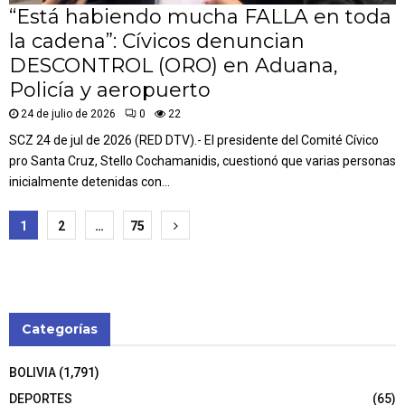
“Está habiendo mucha FALLA en toda
la cadena”: Cívicos denuncian
DESCONTROL (ORO) en Aduana,
Policía y aeropuerto
24 de julio de 2026
0
22
SCZ 24 de jul de 2026 (RED DTV).- El presidente del Comité Cívico
pro Santa Cruz, Stello Cochamanidis, cuestionó que varias personas
inicialmente detenidas con...
Paginación
1
2
…
75
de
entradas
Categorías
BOLIVIA
(1,791)
DEPORTES
(65)