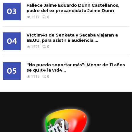
Fallece Jaime Eduardo Dunn Castellanos,
03
padre del ex precandidato Jaime Dunn
1317
0
V1ct1m4s de Senkata y Sacaba viajaran a
04
EE.UU. para asistir a audiencia,...
1206
0
“No puedo soportar más”: Menor de 11 años
05
se qu1t4 la v1d4...
1115
0