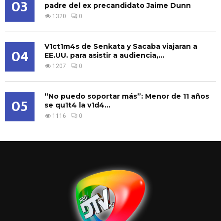
03
padre del ex precandidato Jaime Dunn
1320
0
V1ct1m4s de Senkata y Sacaba viajaran a
04
EE.UU. para asistir a audiencia,...
1207
0
“No puedo soportar más”: Menor de 11 años
05
se qu1t4 la v1d4...
1116
0