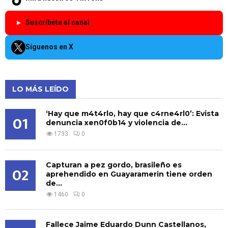
Suscríbete al canal
Síguenos en X
LO MÁS LEÍDO
‘Hay que m4t4rlo, hay que c4rne4rl0’: Evista
01
denuncia xen0f0b14 y violencia de...
1733
0
Capturan a pez gordo, brasileño es
02
aprehendido en Guayaramerin tiene orden
de...
1460
0
Fallece Jaime Eduardo Dunn Castellanos,