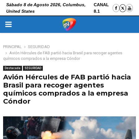
Sábado 8 de Agosto 2026, Columbus,
CANAL
United States
8.1
PRIMARY
MENU
PRINCIPAL
SEGURIDAD
Avión Hércules de FAB partió hacia Brasil para recoger agentes
químicos comprados a la empresa Cóndor
Destacada
SEGURIDAD
Avión Hércules de FAB partió hacia
Brasil para recoger agentes
químicos comprados a la empresa
Cóndor
9 de junio de 2026
0
79