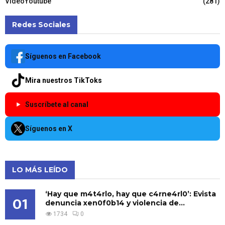
VideoYoutube
(281)
Redes Sociales
Síguenos en Facebook
Mira nuestros TikToks
Suscríbete al canal
Síguenos en X
LO MÁS LEÍDO
‘Hay que m4t4rlo, hay que c4rne4rl0’: Evista
01
denuncia xen0f0b14 y violencia de...
1734
0