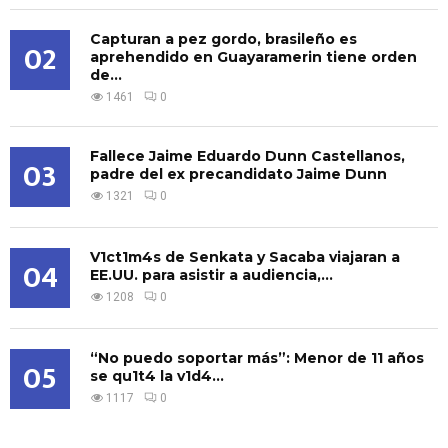
Capturan a pez gordo, brasileño es
02
aprehendido en Guayaramerin tiene orden
de...
1461
0
Fallece Jaime Eduardo Dunn Castellanos,
03
padre del ex precandidato Jaime Dunn
1321
0
V1ct1m4s de Senkata y Sacaba viajaran a
04
EE.UU. para asistir a audiencia,...
1208
0
“No puedo soportar más”: Menor de 11 años
05
se qu1t4 la v1d4...
1117
0