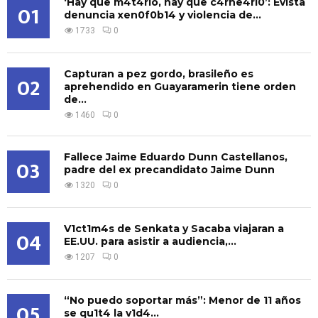
‘Hay que m4t4rlo, hay que c4rne4rl0’: Evista
01
denuncia xen0f0b14 y violencia de...
1733
0
Capturan a pez gordo, brasileño es
02
aprehendido en Guayaramerin tiene orden
de...
1460
0
Fallece Jaime Eduardo Dunn Castellanos,
03
padre del ex precandidato Jaime Dunn
1320
0
V1ct1m4s de Senkata y Sacaba viajaran a
04
EE.UU. para asistir a audiencia,...
1207
0
“No puedo soportar más”: Menor de 11 años
05
se qu1t4 la v1d4...