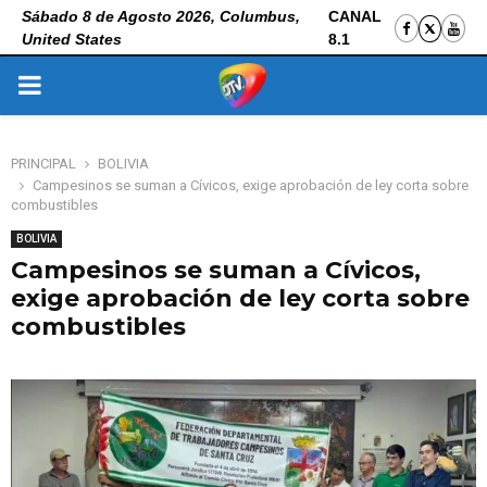
Sábado 8 de Agosto 2026, Columbus,
CANAL
United States
8.1
PRIMARY
MENU
PRINCIPAL
BOLIVIA
Campesinos se suman a Cívicos, exige aprobación de ley corta sobre
combustibles
BOLIVIA
Campesinos se suman a Cívicos,
exige aprobación de ley corta sobre
combustibles
22 de octubre de 2025
0
184