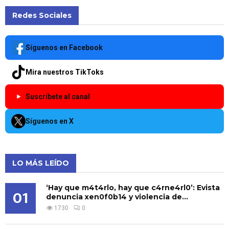
Redes Sociales
Síguenos en Facebook
Mira nuestros TikToks
Suscríbete al canal
Síguenos en X
LO MÁS LEÍDO
‘Hay que m4t4rlo, hay que c4rne4rl0’: Evista
01
denuncia xen0f0b14 y violencia de...
1730
0