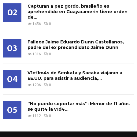
Capturan a pez gordo, brasileño es
02
aprehendido en Guayaramerin tiene orden
de...
1456
0
Fallece Jaime Eduardo Dunn Castellanos,
03
padre del ex precandidato Jaime Dunn
1316
0
V1ct1m4s de Senkata y Sacaba viajaran a
04
EE.UU. para asistir a audiencia,...
1206
0
“No puedo soportar más”: Menor de 11 años
05
se qu1t4 la v1d4...
1112
0