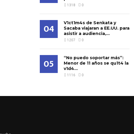
1318
0
V1ct1m4s de Senkata y
04
Sacaba viajaran a EE.UU. para
asistir a audiencia,...
1207
0
“No puedo soportar más”:
05
Menor de 11 años se qu1t4 la
v1d4...
1116
0