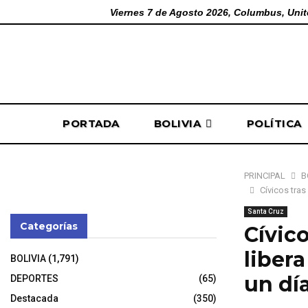
Viernes 7 de Agosto 2026, Columbus, Unit
PORTADA
BOLIVIA
POLÍTICA
PRINCIPAL
B
Cívicos tras
Santa Cruz
Categorías
Cívic
libera
BOLIVIA
(1,791)
un día
DEPORTES
(65)
Destacada
(350)
5 de noviembr