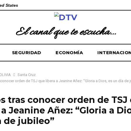
ed States
El canal que te escucha...
SEGURIDAD
ECONOMÍA
INTERNACIO
OLIVIA
Santa Cruz
 conocer orden de TSJ que libera a Jeanine Añez: “Gloria a Dios, es un día de j
os tras conocer orden de TSJ
 a Jeanine Añez: “Gloria a Dio
 de jubileo”
e de 2025
0
116