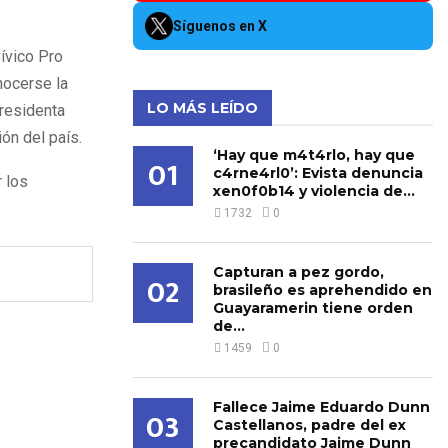
Síguenos en X
ívico Pro
nocerse la
LO MÁS LEÍDO
presidenta
ón del país.
‘Hay que m4t4rlo, hay que
01
c4rne4rl0’: Evista denuncia
 los
xen0f0b14 y violencia de...
1732
0
Capturan a pez gordo,
02
brasileño es aprehendido en
Guayaramerin tiene orden
de...
1459
0
Fallece Jaime Eduardo Dunn
03
Castellanos, padre del ex
precandidato Jaime Dunn