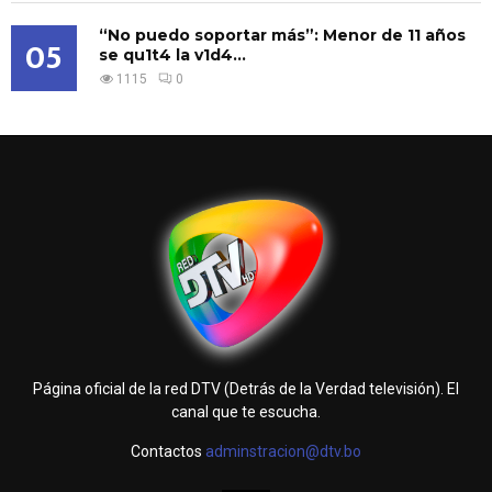
“No puedo soportar más”: Menor de 11 años
05
se qu1t4 la v1d4...
1115
0
Página oficial de la red DTV (Detrás de la Verdad televisión). El
canal que te escucha.
Contactos
adminstracion@dtv.bo