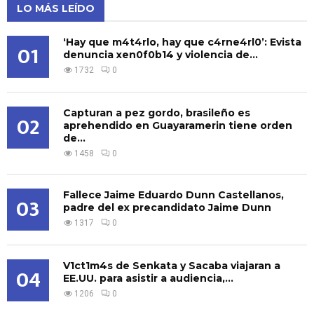
LO MÁS LEÍDO
‘Hay que m4t4rlo, hay que c4rne4rl0’: Evista
01
denuncia xen0f0b14 y violencia de...
1732
0
Capturan a pez gordo, brasileño es
02
aprehendido en Guayaramerin tiene orden
de...
1458
0
Fallece Jaime Eduardo Dunn Castellanos,
03
padre del ex precandidato Jaime Dunn
1317
0
V1ct1m4s de Senkata y Sacaba viajaran a
04
EE.UU. para asistir a audiencia,...
1206
0