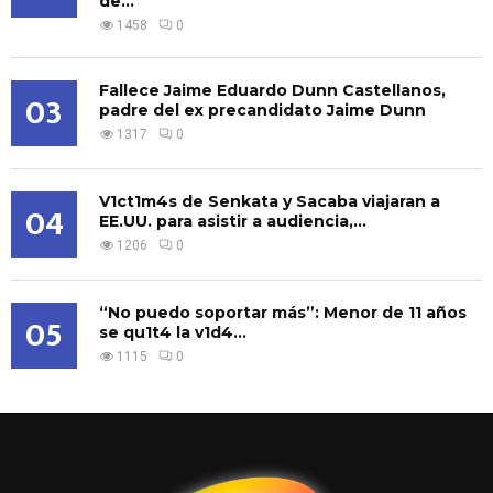
de...
1458
0
Fallece Jaime Eduardo Dunn Castellanos,
03
padre del ex precandidato Jaime Dunn
1317
0
V1ct1m4s de Senkata y Sacaba viajaran a
04
EE.UU. para asistir a audiencia,...
1206
0
“No puedo soportar más”: Menor de 11 años
05
se qu1t4 la v1d4...
1115
0