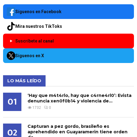
Síguenos en Facebook
Mira nuestros TikToks
Suscríbete al canal
Síguenos en X
LO MÁS LEÍDO
‘Hay que m4t4rlo, hay que c4rne4rl0’: Evista
01
denuncia xen0f0b14 y violencia de...
1732
0
Capturan a pez gordo, brasileño es
02
aprehendido en Guayaramerin tiene orden