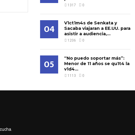
1317
0
V1ct1m4s de Senkata y
04
Sacaba viajaran a EE.UU. para
asistir a audiencia,...
1206
0
“No puedo soportar más”:
05
Menor de 11 años se qu1t4 la
v1d4...
1113
0
scucha.