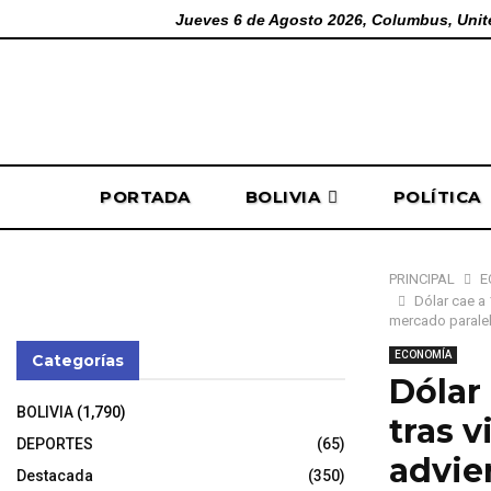
Jueves 6 de Agosto 2026, Columbus, Unit
PORTADA
BOLIVIA
POLÍTICA
PRINCIPAL
E
Dólar cae a 
mercado parale
ECONOMÍA
Categorías
Dólar 
BOLIVIA
(1,790)
tras v
DEPORTES
(65)
advie
Destacada
(350)