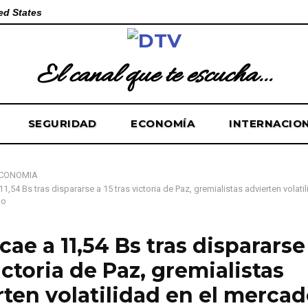
ed States
El canal que te escucha...
SEGURIDAD
ECONOMÍA
INTERNACIO
CONOMÍA
11,54 Bs tras dispararse a 15 tras victoria de Paz, gremialistas advierten volatil
lo
cae a 11,54 Bs tras dispararse
ictoria de Paz, gremialistas
rten volatilidad en el merca