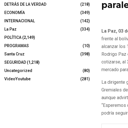
paral
DETRÁS DE LA VERDAD
(218)
ECONOMÍA
(349)
3 de noviembr
INTERNACIONAL
(142)
La Paz
(334)
La Paz, 03 
POLÍTICA
(2,149)
frente al bol
PROGRAMAS
(10)
alcanzar los
Rodrigo Paz 
Santa Cruz
(398)
cotizarse, al
SEGURIDAD
(1,218)
mercado para
Uncategorized
(80)
VideoYoutube
(281)
La dirigente 
Gremiales de 
aunque advirt
“Esperemos q
podría segui