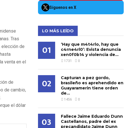
Síguenos en X
unidense
LO MÁS LEÍDO
anas. Tras
‘Hay que m4t4rlo, hay que
01
 elección de
c4rne4rl0’: Evista denuncia
hasta
xen0f0b14 y violencia de...
1731
0
la venta en el
Capturan a pez gordo,
02
ción de
brasileño es aprehendido en
Guayaramerin tiene orden
ipo de cambio,
de...
.
1456
0
rque el dólar
Fallece Jaime Eduardo Dunn
03
Castellanos, padre del ex
precandidato Jaime Dunn