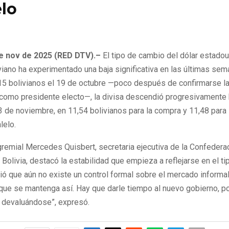
elo
e de 2025
0
127
de nov de 2025 (RED DTV).–
El tipo de cambio del dólar estado
iviano ha experimentado una baja significativa en las últimas sem
 15 bolivianos el 19 de octubre —poco después de confirmarse la
como presidente electo—, la divisa descendió progresivamente 
 3 de noviembre, en 11,54 bolivianos para la compra y 11,48 para 
lelo.
gremial Mercedes Quisbert, secretaria ejecutiva de la Confedera
Bolivia, destacó la estabilidad que empieza a reflejarse en el t
ió que aún no existe un control formal sobre el mercado informal
ue se mantenga así. Hay que darle tiempo al nuevo gobierno, po
r devaluándose”, expresó.