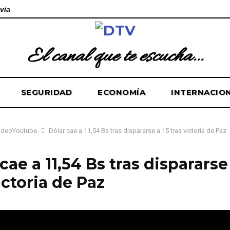
via
El canal que te escucha...
SEGURIDAD
ECONOMÍA
INTERNACIO
ideoYoutube
Dólar cae a 11,54 Bs tras dispararse a 15 tras victoria de Paz
cae a 11,54 Bs tras dispararse
ictoria de Paz
e de 2025
0
79