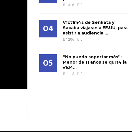
1316
0
V1ct1m4s de Senkata y
04
Sacaba viajaran a EE.UU. para
asistir a audiencia,...
1206
0
“No puedo soportar más”:
05
Menor de 11 años se qu1t4 la
v1d4...
1113
0