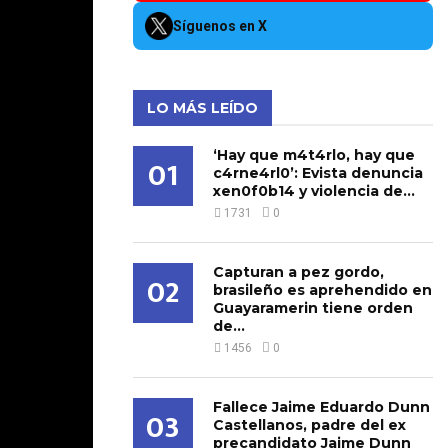
Síguenos en X
LO MÁS LEÍDO
‘Hay que m4t4rlo, hay que
01
c4rne4rl0’: Evista denuncia
xen0f0b14 y violencia de...
1731
0
Capturan a pez gordo,
02
brasileño es aprehendido en
Guayaramerin tiene orden
de...
1456
0
Fallece Jaime Eduardo Dunn
03
Castellanos, padre del ex
precandidato Jaime Dunn