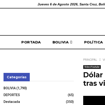
Jueves 6 de Agosto 2026, Santa Cruz, Boli
PORTADA
BOLIVIA
POLÍTICA
PRINCIPAL
V
VideoYoutube
Dólar 
Categorías
tras v
BOLIVIA
(1,790)
3 de noviembr
DEPORTES
(65)
Destacada
(350)