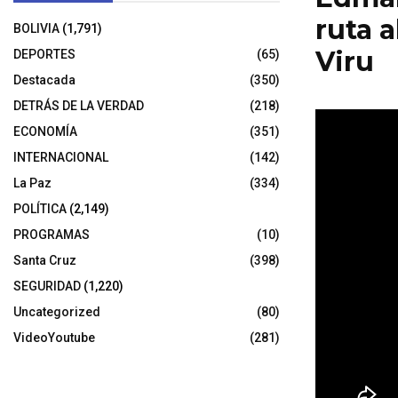
ruta a
BOLIVIA
(1,791)
Viru
DEPORTES
(65)
Destacada
(350)
4 de noviembr
DETRÁS DE LA VERDAD
(218)
ECONOMÍA
(351)
INTERNACIONAL
(142)
La Paz
(334)
POLÍTICA
(2,149)
PROGRAMAS
(10)
Santa Cruz
(398)
SEGURIDAD
(1,220)
Uncategorized
(80)
VideoYoutube
(281)