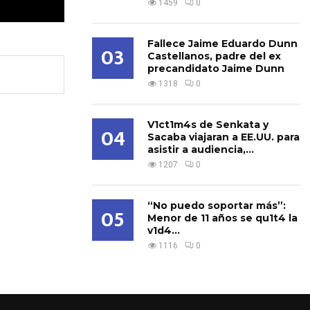
1459
0
Fallece Jaime Eduardo Dunn
03
Castellanos, padre del ex
precandidato Jaime Dunn
1318
0
V1ct1m4s de Senkata y
04
Sacaba viajaran a EE.UU. para
asistir a audiencia,...
1207
0
“No puedo soportar más”:
05
Menor de 11 años se qu1t4 la
v1d4...
1116
0