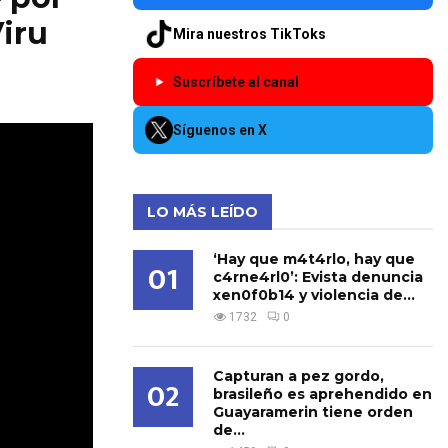
Viru
Mira nuestros TikToks
Suscríbete al canal
Síguenos en X
LO MÁS LEÍDO
‘Hay que m4t4rlo, hay que
01
c4rne4rl0’: Evista denuncia
xen0f0b14 y violencia de...
1732
0
Capturan a pez gordo,
02
brasileño es aprehendido en
Guayaramerin tiene orden
de...