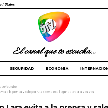
ed States
El canal que te escucha...
SEGURIDAD
ECONOMÍA
INTERNACIO
ideoYoutube
ita a la prensa y sale por ruta alterna tras llegar de Brasil a Viru Viru
 Lara evita a la prensa y sal