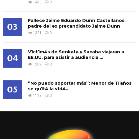
1463
0
Fallece Jaime Eduardo Dunn Castellanos,
03
padre del ex precandidato Jaime Dunn
1321
0
V1ct1m4s de Senkata y Sacaba viajaran a
04
EE.UU. para asistir a audiencia,...
1209
0
“No puedo soportar más”: Menor de 11 años
05
se qu1t4 la v1d4...
1118
0