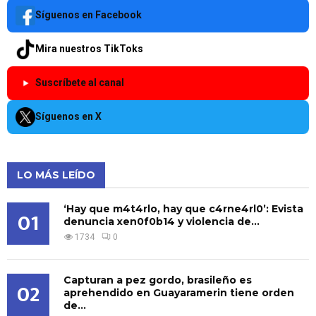
Síguenos en Facebook
Mira nuestros TikToks
Suscríbete al canal
Síguenos en X
LO MÁS LEÍDO
‘Hay que m4t4rlo, hay que c4rne4rl0’: Evista
01
denuncia xen0f0b14 y violencia de...
1734
0
Capturan a pez gordo, brasileño es
02
aprehendido en Guayaramerin tiene orden
de...