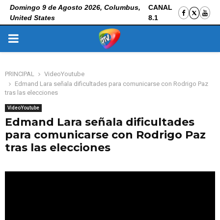
Domingo 9 de Agosto 2026, Columbus,
CANAL
United States
8.1
PRIMARY
MENU
PRINCIPAL
VideoYoutube
Edmand Lara señala dificultades para comunicarse con Rodrigo Paz
tras las elecciones
VideoYoutube
Edmand Lara señala dificultades
para comunicarse con Rodrigo Paz
tras las elecciones
28 de octubre de 2025
0
116