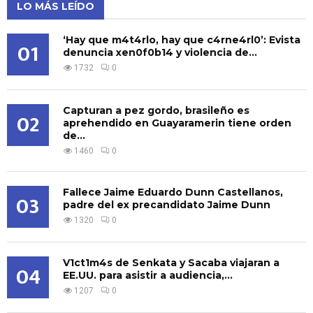
LO MÁS LEÍDO
‘Hay que m4t4rlo, hay que c4rne4rl0’: Evista
01
denuncia xen0f0b14 y violencia de...
1732
0
Capturan a pez gordo, brasileño es
02
aprehendido en Guayaramerin tiene orden
de...
1460
0
Fallece Jaime Eduardo Dunn Castellanos,
03
padre del ex precandidato Jaime Dunn
1320
0
V1ct1m4s de Senkata y Sacaba viajaran a
04
EE.UU. para asistir a audiencia,...
1207
0