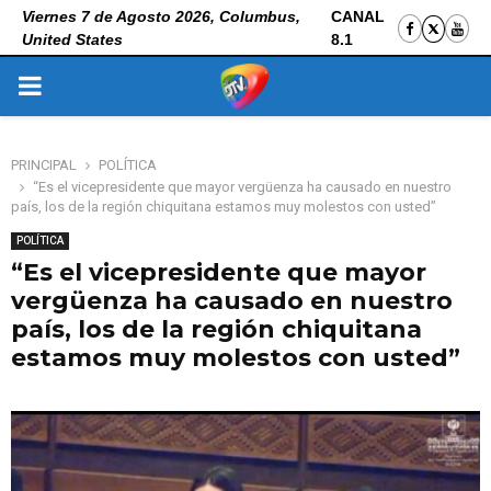
Viernes 7 de Agosto 2026, Columbus,
CANAL
United States
8.1
PRIMARY
MENU
PRINCIPAL
POLÍTICA
“Es el vicepresidente que mayor vergüenza ha causado en nuestro
país, los de la región chiquitana estamos muy molestos con usted”
POLÍTICA
“Es el vicepresidente que mayor
vergüenza ha causado en nuestro
país, los de la región chiquitana
estamos muy molestos con usted”
31 de octubre de 2025
0
124