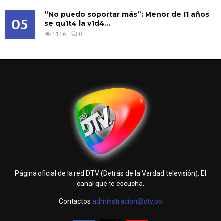
“No puedo soportar más”: Menor de 11 años
05
se qu1t4 la v1d4...
1116
0
Página oficial de la red DTV (Detrás de la Verdad televisión). El
canal que te escucha.
Contactos
adminstracion@dtv.bo