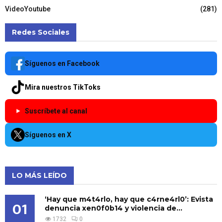
VideoYoutube
(281)
Redes Sociales
Síguenos en Facebook
Mira nuestros TikToks
Suscríbete al canal
Síguenos en X
LO MÁS LEÍDO
‘Hay que m4t4rlo, hay que c4rne4rl0’: Evista
01
denuncia xen0f0b14 y violencia de...
1732
0