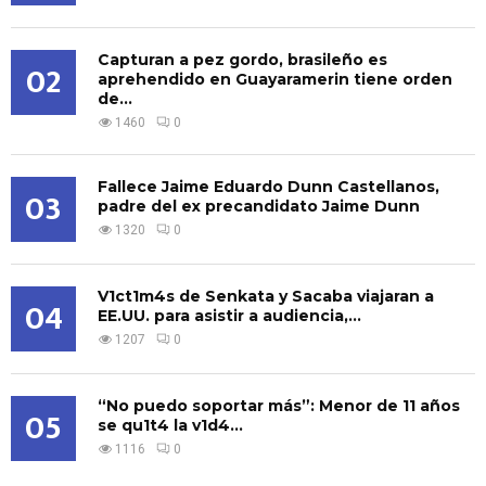
Capturan a pez gordo, brasileño es
02
aprehendido en Guayaramerin tiene orden
de...
1460
0
Fallece Jaime Eduardo Dunn Castellanos,
03
padre del ex precandidato Jaime Dunn
1320
0
V1ct1m4s de Senkata y Sacaba viajaran a
04
EE.UU. para asistir a audiencia,...
1207
0
“No puedo soportar más”: Menor de 11 años
05
se qu1t4 la v1d4...
1116
0