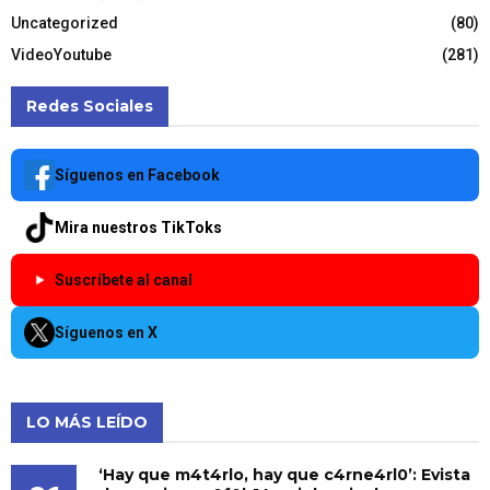
Uncategorized
(80)
VideoYoutube
(281)
Redes Sociales
Síguenos en Facebook
Mira nuestros TikToks
Suscríbete al canal
Síguenos en X
LO MÁS LEÍDO
‘Hay que m4t4rlo, hay que c4rne4rl0’: Evista