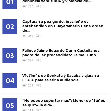
01
denuncia xen0f0b14 y violencia de...
1734
0
Capturan a pez gordo, brasileño es
02
aprehendido en Guayaramerin tiene orden
de...
1463
0
Fallece Jaime Eduardo Dunn Castellanos,
03
padre del ex precandidato Jaime Dunn
1321
0
V1ct1m4s de Senkata y Sacaba viajaran a
04
EE.UU. para asistir a audiencia,...
1209
0
“No puedo soportar más”: Menor de 11 años
05
se qu1t4 la v1d4...
1118
0