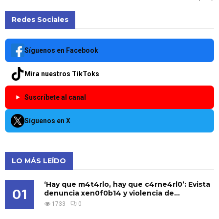
Redes Sociales
Síguenos en Facebook
Mira nuestros TikToks
Suscríbete al canal
Síguenos en X
LO MÁS LEÍDO
‘Hay que m4t4rlo, hay que c4rne4rl0’: Evista
01
denuncia xen0f0b14 y violencia de...
1733
0