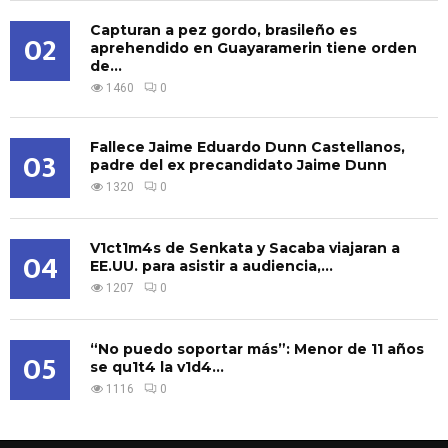
Capturan a pez gordo, brasileño es
02
aprehendido en Guayaramerin tiene orden
de...
1460
0
Fallece Jaime Eduardo Dunn Castellanos,
03
padre del ex precandidato Jaime Dunn
1320
0
V1ct1m4s de Senkata y Sacaba viajaran a
04
EE.UU. para asistir a audiencia,...
1207
0
“No puedo soportar más”: Menor de 11 años
05
se qu1t4 la v1d4...
1116
0