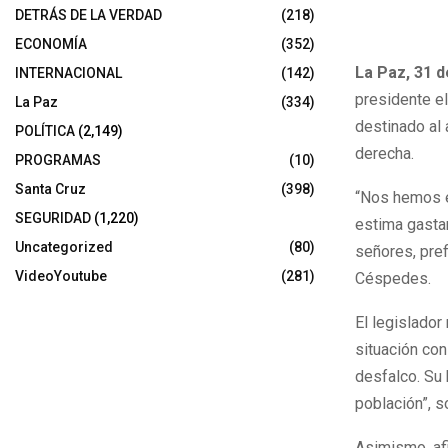
DETRÁS DE LA VERDAD
(218)
31 de octubre
ECONOMÍA
(352)
La Paz, 31 
INTERNACIONAL
(142)
presidente e
La Paz
(334)
destinado al 
POLÍTICA
(2,149)
derecha.
PROGRAMAS
(10)
Santa Cruz
(398)
“Nos hemos e
SEGURIDAD
(1,220)
estima gastar
Uncategorized
(80)
señores, pref
VideoYoutube
(281)
Céspedes.
El legislador
situación co
desfalco. Su 
población”, s
Asimismo, afi