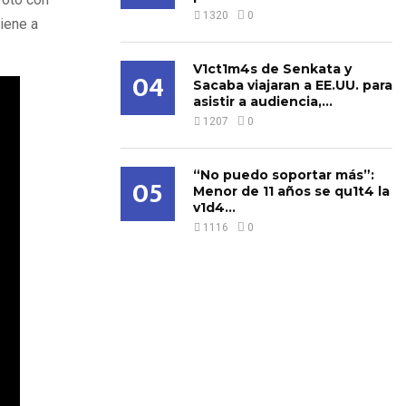
1320
0
viene a
V1ct1m4s de Senkata y
04
Sacaba viajaran a EE.UU. para
asistir a audiencia,...
1207
0
“No puedo soportar más”:
05
Menor de 11 años se qu1t4 la
v1d4...
1116
0