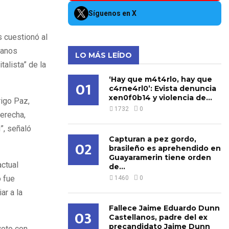
Síguenos en X
 cuestionó al
ianos
LO MÁS LEÍDO
talista” de la
‘Hay que m4t4rlo, hay que
01
c4rne4rl0’: Evista denuncia
xen0f0b14 y violencia de...
igo Paz,
1732
0
derecha,
”, señaló
Capturan a pez gordo,
02
brasileño es aprehendido en
Guayaramerin tiene orden
actual
de...
o fue
1460
0
ar a la
Fallece Jaime Eduardo Dunn
03
Castellanos, padre del ex
precandidato Jaime Dunn
voto con