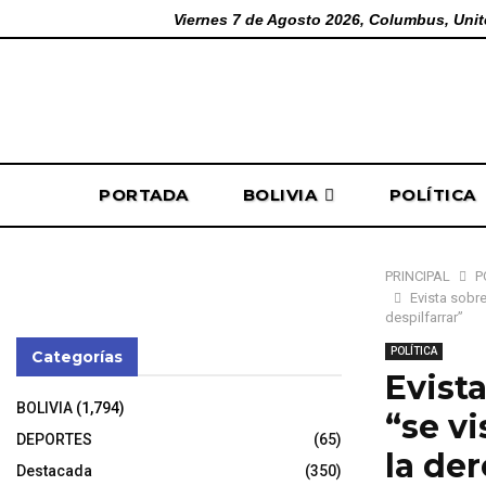
Viernes 7 de Agosto 2026, Columbus, Unit
PORTADA
BOLIVIA
POLÍTICA
PRINCIPAL
P
Evista sobre
despilfarrar”
POLÍTICA
Categorías
Evist
BOLIVIA
(1,794)
“se vi
DEPORTES
(65)
la der
Destacada
(350)