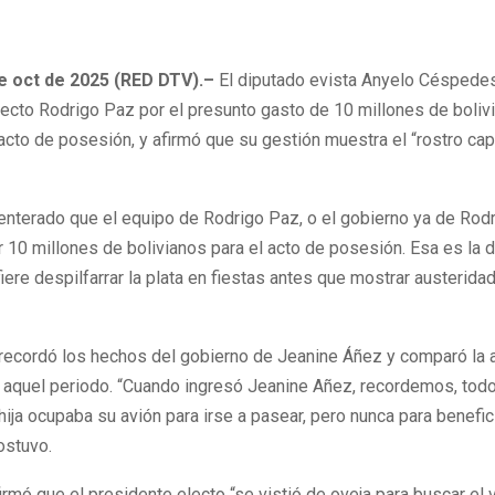
 de 2025
0
117
de oct de 2025 (RED DTV).–
El diputado evista Anyelo Céspedes
lecto Rodrigo Paz por el presunto gasto de 10 millones de boliv
acto de posesión, y afirmó que su gestión muestra el “rostro capi
nterado que el equipo de Rodrigo Paz, o el gobierno ya de Rodr
 10 millones de bolivianos para el acto de posesión. Esa es la 
iere despilfarrar la plata en fiestas antes que mostrar austeridad
 recordó los hechos del gobierno de Jeanine Áñez y comparó la 
n aquel periodo. “Cuando ingresó Jeanine Añez, recordemos, tod
hija ocupaba su avión para irse a pasear, pero nunca para benefici
ostuvo.
rmó que el presidente electo “se vistió de oveja para buscar el 