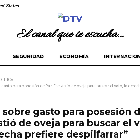
ed States
El canal que te escucha...
SEGURIDAD
ECONOMÍA
INTERNACIO
OLÍTICA
 gasto para posesión de Paz: “se vistió de oveja para buscar el voto, la derech
a sobre gasto para posesión d
stió de oveja para buscar el v
echa prefiere despilfarrar”