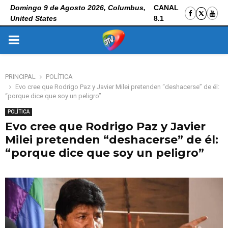
Domingo 9 de Agosto 2026, Columbus,
CANAL
United States
8.1
PRIMARY
MENU
PRINCIPAL
POLÍTICA
Evo cree que Rodrigo Paz y Javier Milei pretenden “deshacerse” de él:
“porque dice que soy un peligro”
POLÍTICA
Evo cree que Rodrigo Paz y Javier
Milei pretenden “deshacerse” de él:
“porque dice que soy un peligro”
3 de noviembre de 2025
0
156