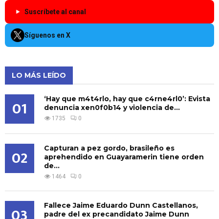
Suscríbete al canal
Síguenos en X
LO MÁS LEÍDO
‘Hay que m4t4rlo, hay que c4rne4rl0’: Evista
01
denuncia xen0f0b14 y violencia de...
1735
0
Capturan a pez gordo, brasileño es
02
aprehendido en Guayaramerin tiene orden
de...
1464
0
Fallece Jaime Eduardo Dunn Castellanos,
03
padre del ex precandidato Jaime Dunn