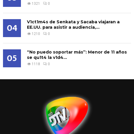
1321
0
V1ct1m4s de Senkata y Sacaba viajaran a
04
EE.UU. para asistir a audiencia,...
1210
0
“No puedo soportar más”: Menor de 11 años
05
se qu1t4 la v1d4...
1118
0