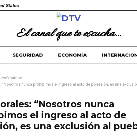
ed States
El canal que te escucha...
SEGURIDAD
ECONOMÍA
INTERNACIO
ideoYoutube
: “Nosotros nunca prohibimos el ingreso al acto de posesión, es una exclusió
orales: “Nosotros nunca
bimos el ingreso al acto de
ión, es una exclusión al pue
e de 2025
0
81