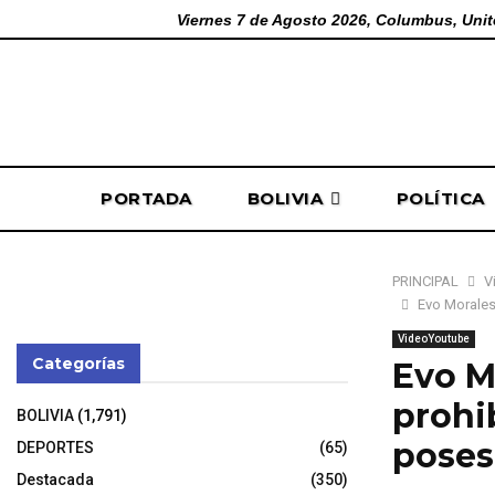
Viernes 7 de Agosto 2026, Columbus, Unit
PORTADA
BOLIVIA
POLÍTICA
PRINCIPAL
V
Evo Morales
VideoYoutube
Categorías
Evo M
prohi
BOLIVIA
(1,791)
poses
DEPORTES
(65)
Destacada
(350)
9 de noviembr