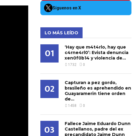
Síguenos en X
LO MÁS LEÍDO
‘Hay que m4t4rlo, hay que
01
c4rne4rl0’: Evista denuncia
xen0f0b14 y violencia de...
1732
0
Capturan a pez gordo,
02
brasileño es aprehendido en
Guayaramerin tiene orden
de...
1458
0
Fallece Jaime Eduardo Dunn
03
Castellanos, padre del ex
precandidato Jaime Dunn