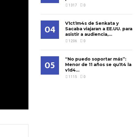
1317
0
V1ct1m4s de Senkata y
04
Sacaba viajaran a EE.UU. para
asistir a audiencia,...
1206
0
“No puedo soportar más”:
05
Menor de 11 años se qu1t4 la
v1d4...
1115
0