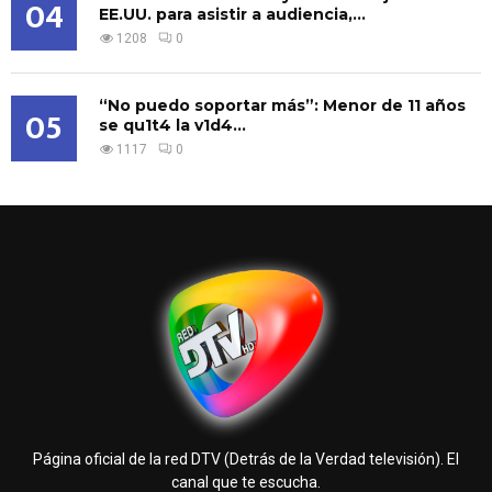
04
EE.UU. para asistir a audiencia,...
1208
0
“No puedo soportar más”: Menor de 11 años
05
se qu1t4 la v1d4...
1117
0
Página oficial de la red DTV (Detrás de la Verdad televisión). El
canal que te escucha.