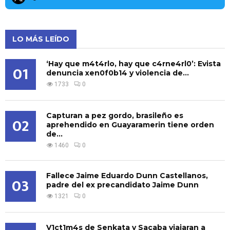
LO MÁS LEÍDO
‘Hay que m4t4rlo, hay que c4rne4rl0’: Evista
01
denuncia xen0f0b14 y violencia de...
1733
0
Capturan a pez gordo, brasileño es
02
aprehendido en Guayaramerin tiene orden
de...
1460
0
Fallece Jaime Eduardo Dunn Castellanos,
03
padre del ex precandidato Jaime Dunn
1321
0
V1ct1m4s de Senkata y Sacaba viajaran a