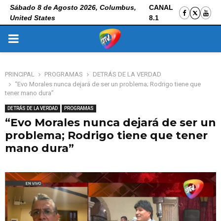
Sábado 8 de Agosto 2026, Columbus,
CANAL
United States
8.1
PRIMARY
MENU
PRINCIPAL
PROGRAMAS
DETRÁS DE LA VERDAD
“Evo Morales nunca dejará de ser un problema; Rodrigo tiene que
tener mano dura”
DETRÁS DE LA VERDAD
PROGRAMAS
“Evo Morales nunca dejará de ser un
problema; Rodrigo tiene que tener
mano dura”
1 de noviembre de 2025
0
99