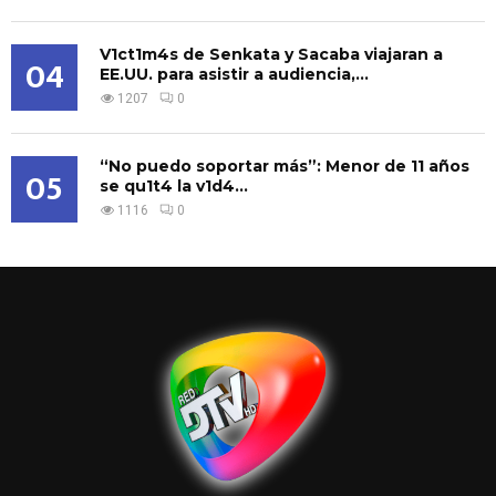
V1ct1m4s de Senkata y Sacaba viajaran a
04
EE.UU. para asistir a audiencia,...
1207
0
“No puedo soportar más”: Menor de 11 años
05
se qu1t4 la v1d4...
1116
0