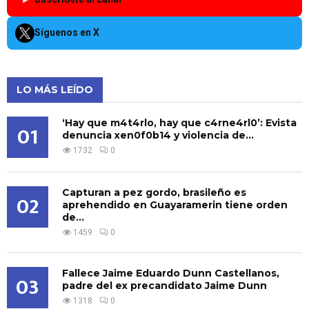
Síguenos en X
LO MÁS LEÍDO
‘Hay que m4t4rlo, hay que c4rne4rl0’: Evista
01
denuncia xen0f0b14 y violencia de...
1732
0
Capturan a pez gordo, brasileño es
02
aprehendido en Guayaramerin tiene orden
de...
1459
0
Fallece Jaime Eduardo Dunn Castellanos,
03
padre del ex precandidato Jaime Dunn
1318
0