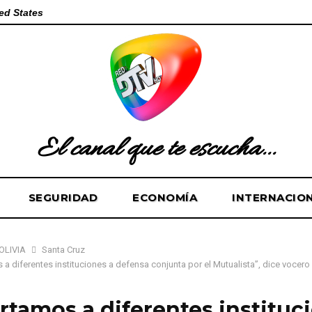
ed States
El canal que te escucha...
SEGURIDAD
ECONOMÍA
INTERNACIO
OLIVIA
Santa Cruz
a diferentes instituciones a defensa conjunta por el Mutualista”, dice vocero
rtamos a diferentes instituc