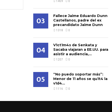
1459
0
Fallece Jaime Eduardo Dunn
03
Castellanos, padre del ex
precandidato Jaime Dunn
1318
0
V1ct1m4s de Senkata y
04
Sacaba viajaran a EE.UU. para
asistir a audiencia,...
1207
0
“No puedo soportar más”:
05
Menor de 11 años se qu1t4 la
v1d4...
1116
0