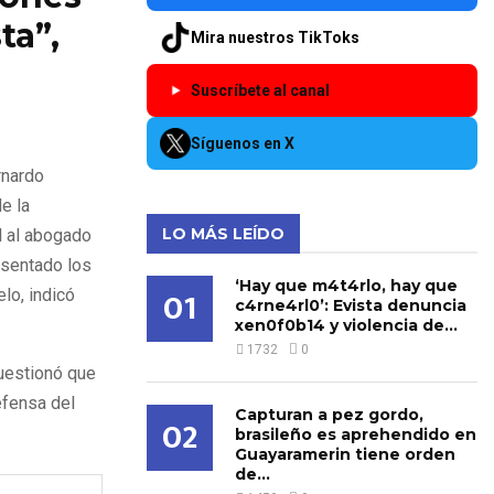
ta”,
Mira nuestros TikToks
Suscríbete al canal
Síguenos en X
rnardo
e la
LO MÁS LEÍDO
l al abogado
esentado los
‘Hay que m4t4rlo, hay que
01
elo, indicó
c4rne4rl0’: Evista denuncia
xen0f0b14 y violencia de...
1732
0
cuestionó que
efensa del
Capturan a pez gordo,
02
brasileño es aprehendido en
Guayaramerin tiene orden
de...