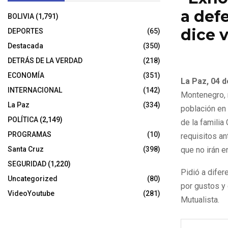
a def
BOLIVIA
(1,791)
dice 
DEPORTES
(65)
Destacada
(350)
4 de noviembr
DETRÁS DE LA VERDAD
(218)
ECONOMÍA
(351)
La Paz, 04 d
INTERNACIONAL
(142)
Montenegro, m
La Paz
(334)
población en 
POLÍTICA
(2,149)
de la familia
PROGRAMAS
(10)
requisitos ant
Santa Cruz
(398)
que no irán e
SEGURIDAD
(1,220)
Pidió a difer
Uncategorized
(80)
por gustos y 
VideoYoutube
(281)
Mutualista.