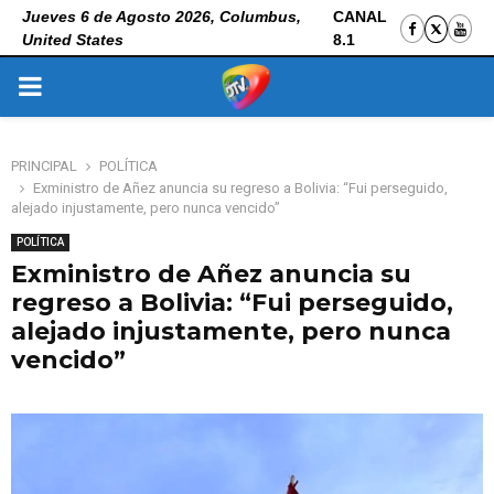
Jueves 6 de Agosto 2026, Columbus,
CANAL
United States
8.1
PRIMARY
MENU
PRINCIPAL
POLÍTICA
Exministro de Añez anuncia su regreso a Bolivia: “Fui perseguido,
alejado injustamente, pero nunca vencido”
POLÍTICA
Exministro de Añez anuncia su
regreso a Bolivia: “Fui perseguido,
alejado injustamente, pero nunca
vencido”
7 de noviembre de 2025
0
137