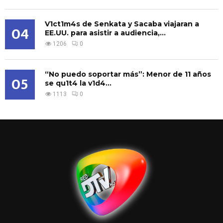
V1ct1m4s de Senkata y Sacaba viajaran a
04
EE.UU. para asistir a audiencia,...
1206
0
“No puedo soportar más”: Menor de 11 años
05
se qu1t4 la v1d4...
1113
0