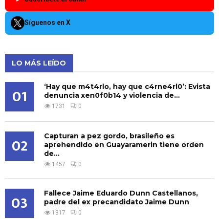
Síguenos en X
LO MÁS LEÍDO
‘Hay que m4t4rlo, hay que c4rne4rl0’: Evista
01
denuncia xen0f0b14 y violencia de...
1731
0
Capturan a pez gordo, brasileño es
02
aprehendido en Guayaramerin tiene orden
de...
1457
0
Fallece Jaime Eduardo Dunn Castellanos,
03
padre del ex precandidato Jaime Dunn
1317
0