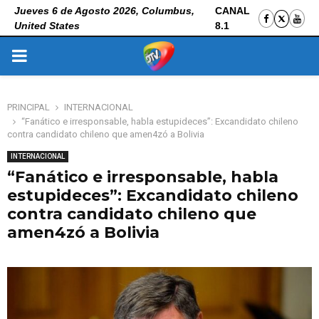
Jueves 6 de Agosto 2026, Columbus,
CANAL
United States
8.1
PRIMARY
MENU
PRINCIPAL
INTERNACIONAL
“Fanático e irresponsable, habla estupideces”: Excandidato chileno
contra candidato chileno que amen4zó a Bolivia
INTERNACIONAL
“Fanático e irresponsable, habla
estupideces”: Excandidato chileno
contra candidato chileno que
amen4zó a Bolivia
31 de octubre de 2025
0
123