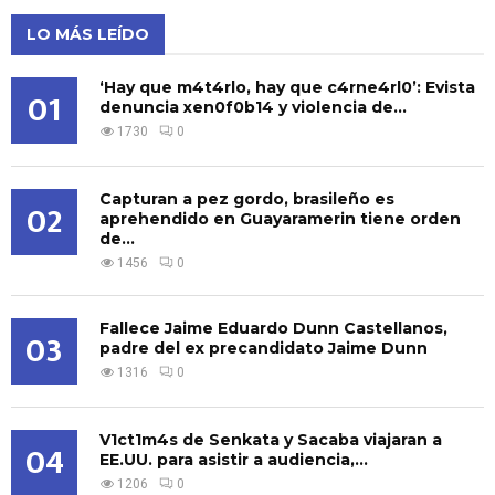
LO MÁS LEÍDO
‘Hay que m4t4rlo, hay que c4rne4rl0’: Evista
01
denuncia xen0f0b14 y violencia de...
1730
0
Capturan a pez gordo, brasileño es
02
aprehendido en Guayaramerin tiene orden
de...
1456
0
Fallece Jaime Eduardo Dunn Castellanos,
03
padre del ex precandidato Jaime Dunn
1316
0
V1ct1m4s de Senkata y Sacaba viajaran a
04
EE.UU. para asistir a audiencia,...
1206
0