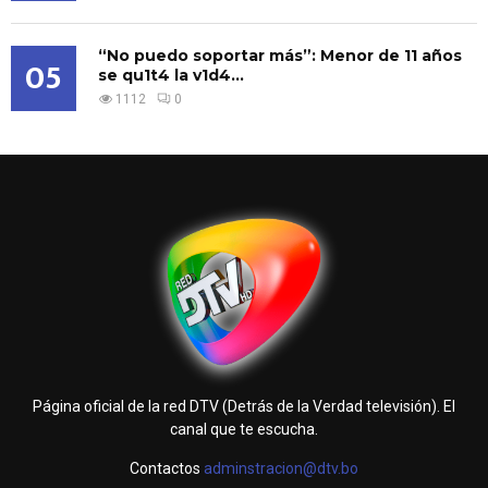
“No puedo soportar más”: Menor de 11 años
05
se qu1t4 la v1d4...
1112
0
Página oficial de la red DTV (Detrás de la Verdad televisión). El
canal que te escucha.
Contactos
adminstracion@dtv.bo