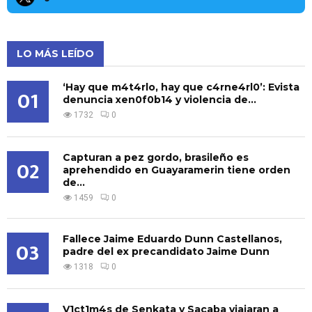
LO MÁS LEÍDO
‘Hay que m4t4rlo, hay que c4rne4rl0’: Evista
01
denuncia xen0f0b14 y violencia de...
1732
0
Capturan a pez gordo, brasileño es
02
aprehendido en Guayaramerin tiene orden
de...
1459
0
Fallece Jaime Eduardo Dunn Castellanos,
03
padre del ex precandidato Jaime Dunn
1318
0
V1ct1m4s de Senkata y Sacaba viajaran a