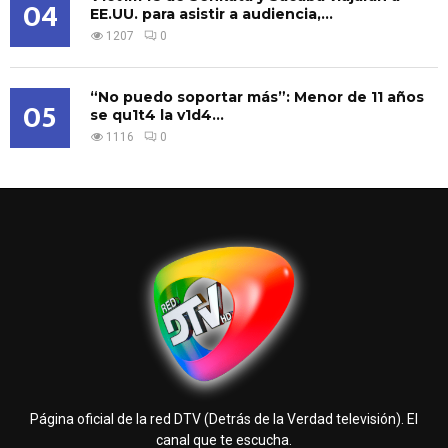
04
EE.UU. para asistir a audiencia,...
1207
0
“No puedo soportar más”: Menor de 11 años
05
se qu1t4 la v1d4...
1116
0
Página oficial de la red DTV (Detrás de la Verdad televisión). El
canal que te escucha.