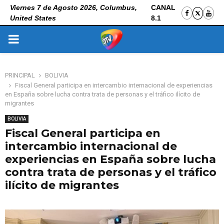
Viernes 7 de Agosto 2026, Columbus,
CANAL
United States
8.1
PRIMARY
MENU
PRINCIPAL
BOLIVIA
Fiscal General participa en intercambio internacional de experiencias
en España sobre lucha contra trata de personas y el tráfico ilícito de
migrantes
BOLIVIA
Fiscal General participa en
intercambio internacional de
experiencias en España sobre lucha
contra trata de personas y el tráfico
ilícito de migrantes
3 de noviembre de 2025
0
111