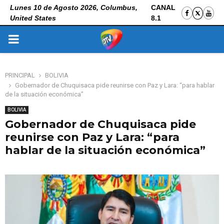
Lunes 10 de Agosto 2026, Columbus,
CANAL
United States
8.1
PRIMARY
MENU
PRINCIPAL
BOLIVIA
Gobernador de Chuquisaca pide reunirse con Paz y Lara: “para hablar
de la situación económica”
BOLIVIA
Gobernador de Chuquisaca pide
reunirse con Paz y Lara: “para
hablar de la situación económica”
4 de noviembre de 2025
0
129