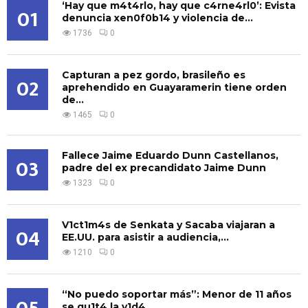
‘Hay que m4t4rlo, hay que c4rne4rl0’: Evista
01
denuncia xen0f0b14 y violencia de...
1736
0
Capturan a pez gordo, brasileño es
02
aprehendido en Guayaramerin tiene orden
de...
1465
0
Fallece Jaime Eduardo Dunn Castellanos,
03
padre del ex precandidato Jaime Dunn
1323
0
V1ct1m4s de Senkata y Sacaba viajaran a
04
EE.UU. para asistir a audiencia,...
1210
0
“No puedo soportar más”: Menor de 11 años
se qu1t4 la v1d4...