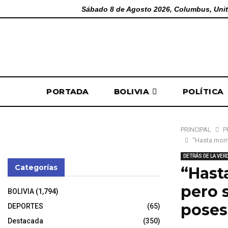
Sábado 8 de Agosto 2026, Columbus, Unit
PORTADA
BOLIVIA
POLÍTICA
PRINCIPAL
P
“Hasta mome
DETRÁS DE LA VER
Categorías
“Hast
pero 
BOLIVIA
(1,794)
poses
DEPORTES
(65)
Destacada
(350)
31 de octubre