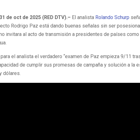
 31 de oct de 2025 (RED DTV).–
El analista
Rolando Schurp
seña
lecto Rodrigo Paz está dando buenas señalas sin ser posesiona
no invitara al acto de transmisión a presidentes de países como
ua.
 para el analista el verdadero “examen de Paz empieza 9/11 tra
capacidad de cumplir sus promesas de campaña y solución a la 
y dólares.