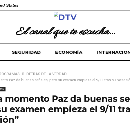
ed States
El canal que te escucha...
SEGURIDAD
ECONOMÍA
INTERNACIO
ROGRAMAS
DETRÁS DE LA VERDAD
nto Paz da buenas señales, pero su examen empieza el 9/11 tras su posesi
DAD
a momento Paz da buenas se
su examen empieza el 9/11 tra
ión”
 de 2025
0
146