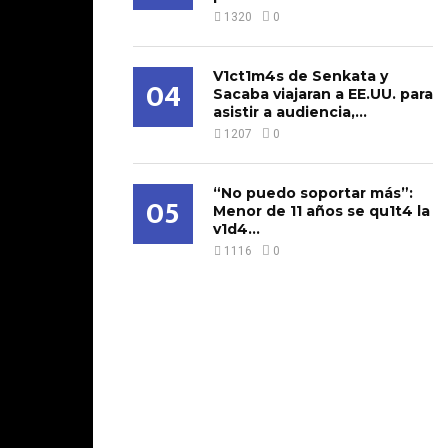
1320
0
V1ct1m4s de Senkata y
04
Sacaba viajaran a EE.UU. para
asistir a audiencia,...
1207
0
“No puedo soportar más”:
05
Menor de 11 años se qu1t4 la
v1d4...
1116
0