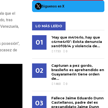
Síguenos en X
la que el
do, tras
LO MÁS LEÍDO
 Venezuela,
‘Hay que m4t4rlo, hay que
01
c4rne4rl0’: Evista denuncia
s posesión”,
xen0f0b14 y violencia de...
escasez de
1733
0
Capturan a pez gordo,
02
brasileño es aprehendido en
Guayaramerin tiene orden
de...
1460
0
Fallece Jaime Eduardo Dunn
03
Castellanos, padre del ex
precandidato Jaime Dunn