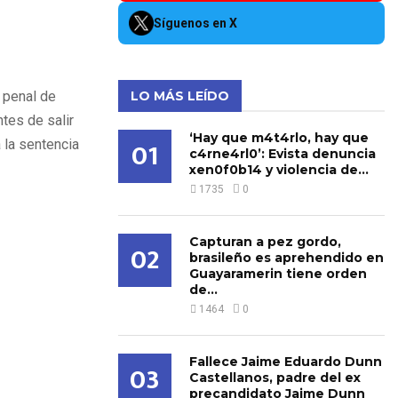
Síguenos en X
l penal de
LO MÁS LEÍDO
tes de salir
‘Hay que m4t4rlo, hay que
01
 la sentencia
c4rne4rl0’: Evista denuncia
xen0f0b14 y violencia de...
1735
0
Capturan a pez gordo,
02
brasileño es aprehendido en
Guayaramerin tiene orden
de...
1464
0
Fallece Jaime Eduardo Dunn
03
Castellanos, padre del ex
precandidato Jaime Dunn