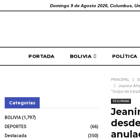
Domingo 9 de Agosto 2026, Columbus, Un
PORTADA
BOLIVIA
POLÍTICA
PRINCIPAL
S
Jeanine Áñe
“Golpe de Estado
SEGURIDAD
Categorías
Jeani
BOLIVIA
(1,797)
desde 
DEPORTES
(66)
anula
Destacada
(350)