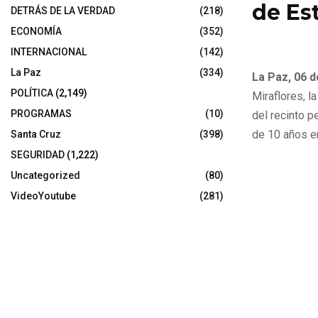
de Est
DETRÁS DE LA VERDAD
(218)
ECONOMÍA
(352)
6 de noviembr
INTERNACIONAL
(142)
La Paz
(334)
La Paz, 06 
POLÍTICA
(2,149)
Miraflores, l
PROGRAMAS
(10)
del recinto p
de 10 años en
Santa Cruz
(398)
SEGURIDAD
(1,222)
Uncategorized
(80)
VideoYoutube
(281)