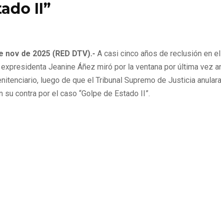
ado II”
e de 2025
0
114
de nov de 2025 (RED DTV).-
A casi cinco años de reclusión en e
a expresidenta Jeanine Áñez miró por la ventana por última vez an
enitenciario, luego de que el Tribunal Supremo de Justicia anulara
 su contra por el caso “Golpe de Estado II”.