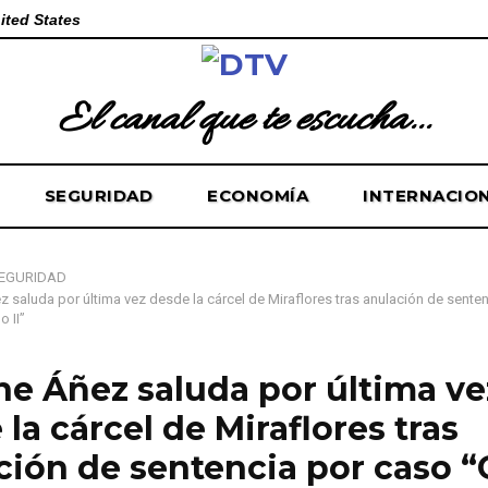
ited States
El canal que te escucha...
SEGURIDAD
ECONOMÍA
INTERNACIO
EGURIDAD
z saluda por última vez desde la cárcel de Miraflores tras anulación de sente
 II”
ne Áñez saluda por última ve
la cárcel de Miraflores tras
ción de sentencia por caso 