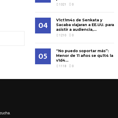
1321
0
V1ct1m4s de Senkata y
04
Sacaba viajaran a EE.UU. para
asistir a audiencia,...
1210
0
“No puedo soportar más”:
05
Menor de 11 años se qu1t4 la
v1d4...
1118
0
scucha.