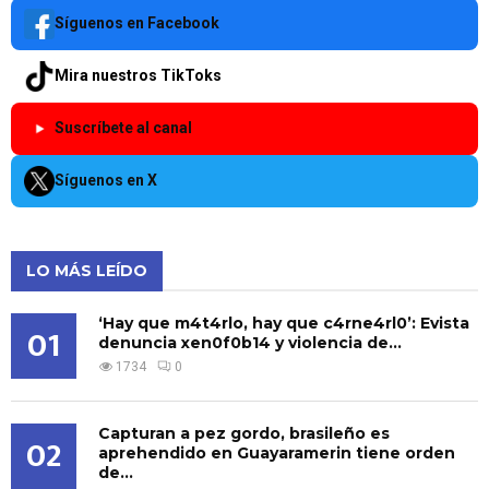
Síguenos en Facebook
Mira nuestros TikToks
Suscríbete al canal
Síguenos en X
LO MÁS LEÍDO
‘Hay que m4t4rlo, hay que c4rne4rl0’: Evista
01
denuncia xen0f0b14 y violencia de...
1734
0
Capturan a pez gordo, brasileño es
02
aprehendido en Guayaramerin tiene orden
de...