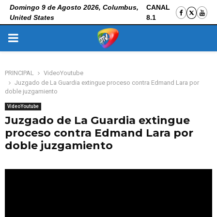
Domingo 9 de Agosto 2026, Columbus,
CANAL
United States
8.1
PRIMARY
MENU
PRINCIPAL
VideoYoutube
Juzgado de La Guardia extingue proceso contra Edmand Lara por
doble juzgamiento
VideoYoutube
Juzgado de La Guardia extingue
proceso contra Edmand Lara por
doble juzgamiento
6 de noviembre de 2025
0
91