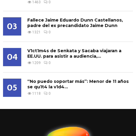
1463
0
Fallece Jaime Eduardo Dunn Castellanos,
03
padre del ex precandidato Jaime Dunn
1321
0
V1ct1m4s de Senkata y Sacaba viajaran a
04
EE.UU. para asistir a audiencia,...
1209
0
“No puedo soportar más”: Menor de 11 años
05
se qu1t4 la v1d4...
1118
0