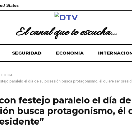
ed States
El canal que te escucha...
SEGURIDAD
ECONOMÍA
INTERNACIO
OLÍTICA
estejo paralelo el día de su posesión busca protagonismo, él quiere ser presi
 con festejo paralelo el día de
ión busca protagonismo, él 
residente”
e de 2025
0
129