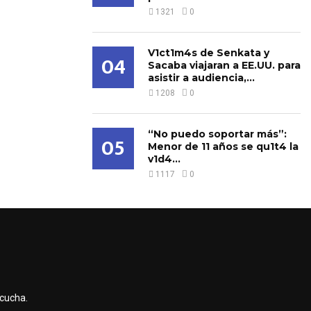
1321
0
V1ct1m4s de Senkata y
04
Sacaba viajaran a EE.UU. para
asistir a audiencia,...
1208
0
“No puedo soportar más”:
05
Menor de 11 años se qu1t4 la
v1d4...
1117
0
scucha.