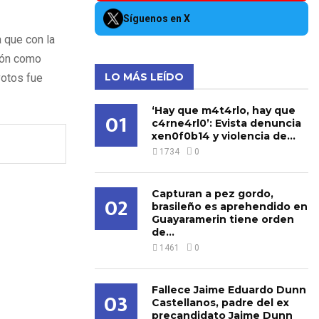
Síguenos en X
a que con la
sión como
LO MÁS LEÍDO
votos fue
‘Hay que m4t4rlo, hay que
01
c4rne4rl0’: Evista denuncia
xen0f0b14 y violencia de...
1734
0
Capturan a pez gordo,
02
brasileño es aprehendido en
Guayaramerin tiene orden
de...
1461
0
Fallece Jaime Eduardo Dunn
03
Castellanos, padre del ex
precandidato Jaime Dunn