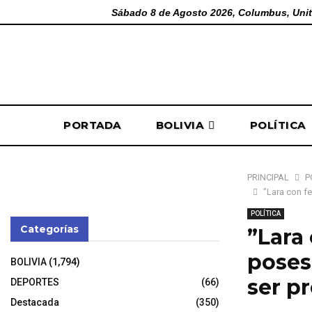
Sábado 8 de Agosto 2026, Columbus, Unit
PORTADA
BOLIVIA
POLÍTICA
PRINCIPAL
P
‎”Lara con f
POLÍTICA
Categorías
‎”Lara
poses
BOLIVIA
(1,794)
ser p
DEPORTES
(66)
Destacada
(350)
3 de noviembr