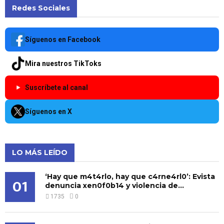
Redes Sociales
Síguenos en Facebook
Mira nuestros TikToks
Suscríbete al canal
Síguenos en X
LO MÁS LEÍDO
‘Hay que m4t4rlo, hay que c4rne4rl0’: Evista
01
denuncia xen0f0b14 y violencia de...
1735
0