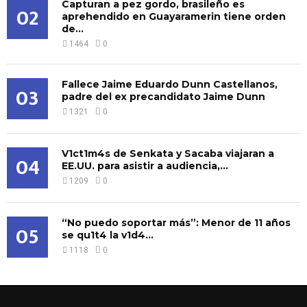
Capturan a pez gordo, brasileño es
02
aprehendido en Guayaramerin tiene orden
de...
1464
0
Fallece Jaime Eduardo Dunn Castellanos,
03
padre del ex precandidato Jaime Dunn
1321
0
V1ct1m4s de Senkata y Sacaba viajaran a
04
EE.UU. para asistir a audiencia,...
1209
0
“No puedo soportar más”: Menor de 11 años
05
se qu1t4 la v1d4...
1118
0