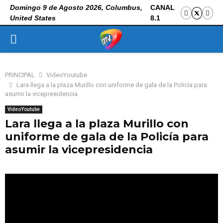
Domingo 9 de Agosto 2026, Columbus,
CANAL
United States
8.1
PRIMARY
MENU
PRINCIPAL
VideoYoutube
Lara llega a la plaza Murillo con uniforme de gala de la Policía para
asumir la vicepresidencia
VideoYoutube
Lara llega a la plaza Murillo con
uniforme de gala de la Policía para
asumir la vicepresidencia
8 de noviembre de 2025
0
76