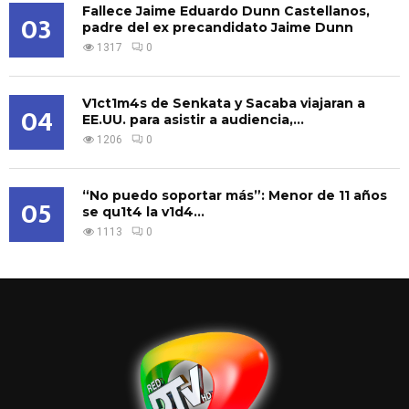
Fallece Jaime Eduardo Dunn Castellanos,
03
padre del ex precandidato Jaime Dunn
1317
0
V1ct1m4s de Senkata y Sacaba viajaran a
04
EE.UU. para asistir a audiencia,...
1206
0
“No puedo soportar más”: Menor de 11 años
05
se qu1t4 la v1d4...
1113
0