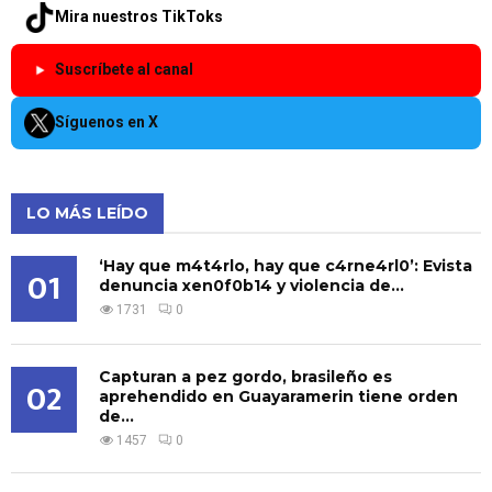
Mira nuestros TikToks
Suscríbete al canal
Síguenos en X
LO MÁS LEÍDO
‘Hay que m4t4rlo, hay que c4rne4rl0’: Evista
01
denuncia xen0f0b14 y violencia de...
1731
0
Capturan a pez gordo, brasileño es
02
aprehendido en Guayaramerin tiene orden
de...
1457
0