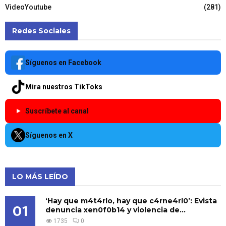
VideoYoutube
(281)
Redes Sociales
Síguenos en Facebook
Mira nuestros TikToks
Suscríbete al canal
Síguenos en X
LO MÁS LEÍDO
‘Hay que m4t4rlo, hay que c4rne4rl0’: Evista
01
denuncia xen0f0b14 y violencia de...
1735
0