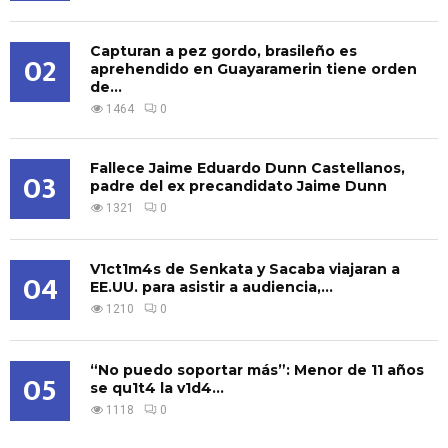
Capturan a pez gordo, brasileño es
02
aprehendido en Guayaramerin tiene orden
de...
1464
0
Fallece Jaime Eduardo Dunn Castellanos,
03
padre del ex precandidato Jaime Dunn
1321
0
V1ct1m4s de Senkata y Sacaba viajaran a
04
EE.UU. para asistir a audiencia,...
1210
0
“No puedo soportar más”: Menor de 11 años
05
se qu1t4 la v1d4...
1118
0