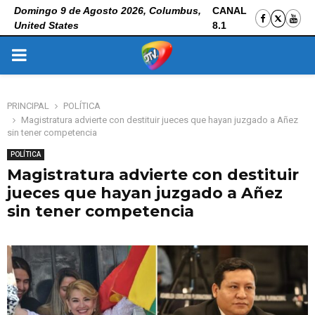
Domingo 9 de Agosto 2026, Columbus,
CANAL
United States
8.1
PRIMARY
MENU
PRINCIPAL
POLÍTICA
Magistratura advierte con destituir jueces que hayan juzgado a Añez
sin tener competencia
POLÍTICA
Magistratura advierte con destituir
jueces que hayan juzgado a Añez
sin tener competencia
6 de noviembre de 2025
0
117