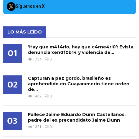
Síguenos en X
LO MÁS LEÍDO
‘Hay que m4t4rlo, hay que c4rne4rl0’: Evista
01
denuncia xen0f0b14 y violencia de...
1734
0
Capturan a pez gordo, brasileño es
02
aprehendido en Guayaramerin tiene orden
de...
1462
0
Fallece Jaime Eduardo Dunn Castellanos,
03
padre del ex precandidato Jaime Dunn
1321
0