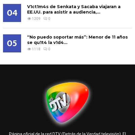
V1ct1m4s de Senkata y Sacaba viajaran a
04
EE.UU. para asistir a audiencia,...
1209
0
“No puedo soportar más”: Menor de 11 años
05
se qu1t4 la v1d4...
1118
0
Página oficial de la red DTV (Detrás de la Verdad televisión). El