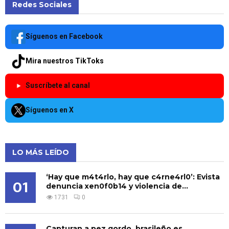
Redes Sociales
Síguenos en Facebook
Mira nuestros TikToks
Suscríbete al canal
Síguenos en X
LO MÁS LEÍDO
‘Hay que m4t4rlo, hay que c4rne4rl0’: Evista
01
denuncia xen0f0b14 y violencia de...
1731
0
Capturan a pez gordo, brasileño es