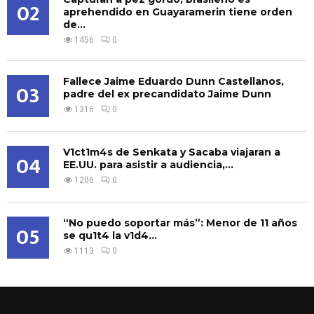
02
aprehendido en Guayaramerin tiene orden
de...
1456
0
Fallece Jaime Eduardo Dunn Castellanos,
03
padre del ex precandidato Jaime Dunn
1316
0
V1ct1m4s de Senkata y Sacaba viajaran a
04
EE.UU. para asistir a audiencia,...
1206
0
“No puedo soportar más”: Menor de 11 años
05
se qu1t4 la v1d4...
1113
0