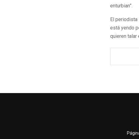
enturbian”.
El periodista
está yendo po
quieren talar 
Página