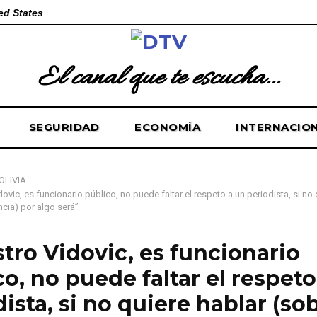
ed States
El canal que te escucha...
SEGURIDAD
ECONOMÍA
INTERNACIO
OLIVIA
dovic, es funcionario público, no puede faltar el respeto a un periodista, si no 
ncia) por algo será”
stro Vidovic, es funcionario
o, no puede faltar el respeto
ista, si no quiere hablar (so