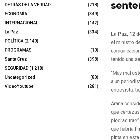
sente
DETRÁS DE LA VERDAD
(218)
ECONOMÍA
(349)
12 de noviemb
INTERNACIONAL
(142)
La Paz
(334)
La Paz, 12 
POLÍTICA
(2,149)
el ministro d
PROGRAMAS
(10)
comunicación 
tenido una se
Santa Cruz
(398)
SEGURIDAD
(1,218)
“Muy mal uste
Uncategorized
(80)
a un periodis
VideoYoutube
(281)
entrevista, t
Arana consid
que certezas:
piedras trae
que habría fi
pinta en esta