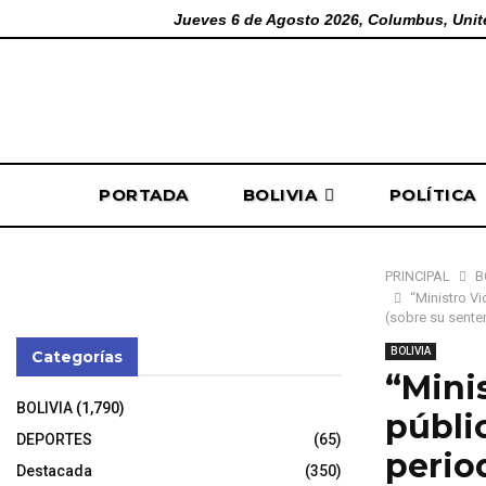
Jueves 6 de Agosto 2026, Columbus, Unit
PORTADA
BOLIVIA
POLÍTICA
PRINCIPAL
B
“Ministro Vi
(sobre su sente
BOLIVIA
Categorías
“Mini
BOLIVIA
(1,790)
públic
DEPORTES
(65)
period
Destacada
(350)