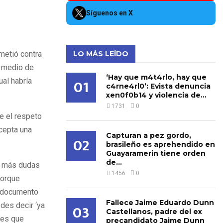
Síguenos en X
emetió contra
LO MÁS LEÍDO
n medio de
‘Hay que m4t4rlo, hay que
01
ual habría
c4rne4rl0’: Evista denuncia
xen0f0b14 y violencia de...
1731
0
le el respeto
acepta una
Capturan a pez gordo,
02
brasileño es aprehendido en
Guayaramerin tiene orden
de...
a más dudas
1456
0
porque
n documento
Fallece Jaime Eduardo Dunn
des decir ‘ya
03
Castellanos, padre del ex
ones que
precandidato Jaime Dunn