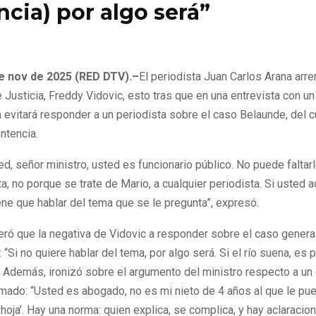
ncia) por algo será”
re de 2025
0
110
de nov de 2025 (RED DTV).–
El periodista Juan Carlos Arana arr
e Justicia, Freddy Vidovic, esto tras que en una entrevista con u
evitará responder a un periodista sobre el caso Belaunde, del c
ntencia.
d, señor ministro, usted es funcionario público. No puede faltar
ta, no porque se trate de Mario, a cualquier periodista. Si usted 
iene que hablar del tema que se le pregunta”, expresó.
eró que la negativa de Vidovic a responder sobre el caso gener
 “Si no quiere hablar del tema, por algo será. Si el río suena, es 
”. Además, ironizó sobre el argumento del ministro respecto a u
rmado: “Usted es abogado, no es mi nieto de 4 años al que le pue
 hoja’. Hay una norma: quien explica, se complica, y hay aclaraci