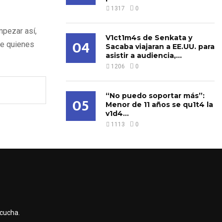
1317
0
mpezar así,
V1ct1m4s de Senkata y
04
de quienes
Sacaba viajaran a EE.UU. para
asistir a audiencia,...
1206
0
“No puedo soportar más”:
05
Menor de 11 años se qu1t4 la
v1d4...
1113
0
scucha.