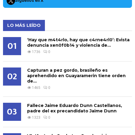
Síguenos en X
LO MÁS LEÍDO
‘Hay que m4t4rlo, hay que c4rne4rl0’: Evista
01
denuncia xen0f0b14 y violencia de...
1736
0
Capturan a pez gordo, brasileño es
02
aprehendido en Guayaramerin tiene orden
de...
1465
0
Fallece Jaime Eduardo Dunn Castellanos,
03
padre del ex precandidato Jaime Dunn
1323
0