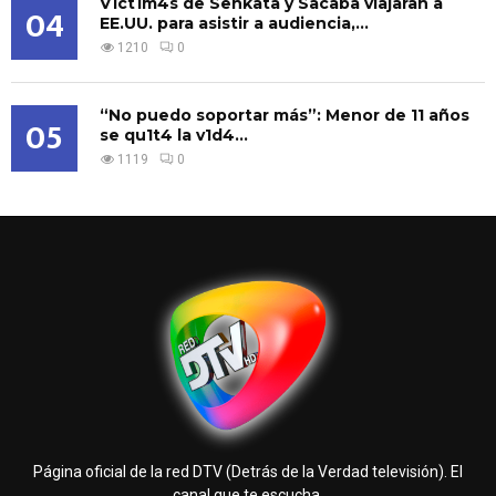
V1ct1m4s de Senkata y Sacaba viajaran a
04
EE.UU. para asistir a audiencia,...
1210
0
“No puedo soportar más”: Menor de 11 años
05
se qu1t4 la v1d4...
1119
0
Página oficial de la red DTV (Detrás de la Verdad televisión). El
canal que te escucha.