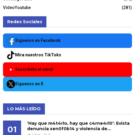
VideoYoutube
(281)
Redes Sociales
Síguenos en Facebook
Mira nuestros TikToks
Suscríbete al canal
Síguenos en X
LO MÁS LEÍDO
‘Hay que m4t4rlo, hay que c4rne4rl0’: Evista
01
denuncia xen0f0b14 y violencia de...