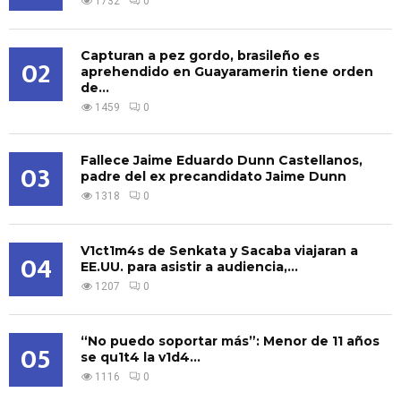
1732
0
Capturan a pez gordo, brasileño es
02
aprehendido en Guayaramerin tiene orden
de...
1459
0
Fallece Jaime Eduardo Dunn Castellanos,
03
padre del ex precandidato Jaime Dunn
1318
0
V1ct1m4s de Senkata y Sacaba viajaran a
04
EE.UU. para asistir a audiencia,...
1207
0
“No puedo soportar más”: Menor de 11 años
05
se qu1t4 la v1d4...
1116
0