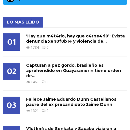
LO MÁS LEÍDO
‘Hay que m4t4rlo, hay que c4rne4rl0’: Evista
01
denuncia xen0f0b14 y violencia de...
1734
0
Capturan a pez gordo, brasileño es
02
aprehendido en Guayaramerin tiene orden
de...
1461
0
Fallece Jaime Eduardo Dunn Castellanos,
03
padre del ex precandidato Jaime Dunn
1321
0
V1ct1m4s de Senkata y Sacaba viajaran a