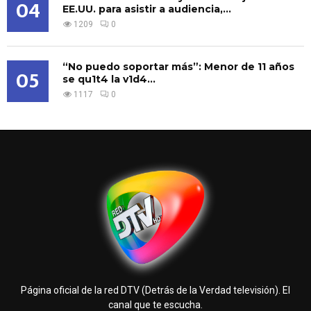
04
EE.UU. para asistir a audiencia,...
1209
0
“No puedo soportar más”: Menor de 11 años
05
se qu1t4 la v1d4...
1117
0
Página oficial de la red DTV (Detrás de la Verdad televisión). El
canal que te escucha.