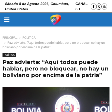
Sábado 8 de Agosto 2026, Columbus,
CANAL
United States
8.1
PRIMARY
MENU
PRINCIPAL
POLÍTICA
Paz advierte: “Aquí todos puede hablar, pero no bloquear, no hay un
boliviano por encima de la patria”
POLÍTICA
Paz advierte: “Aquí todos puede
hablar, pero no bloquear, no hay un
boliviano por encima de la patria”
7 de noviembre de 2025
0
86